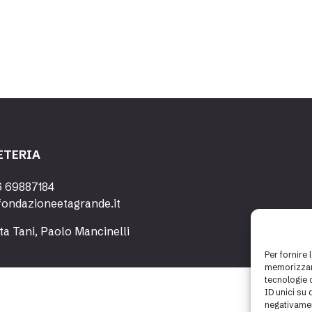
ETERIA
6 69887184
fondazioneetagrande.it
ta Tani, Paolo Mancinelli
Per fornire 
memorizzare
tecnologie 
ID unici su 
negativamen