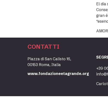
El día
Consej
gran é
“esenc
AMORI
CONTATTI
SEGR
Piazza di San Calisto 16,
00153 Roma, Italia
+39 0
www.fondazioneetagrande.org
info@
Carlot