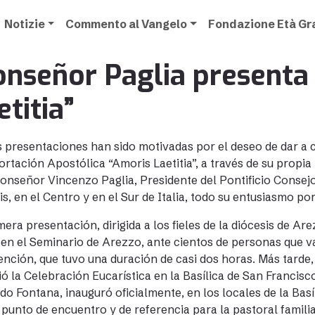
Notizie
Commento al Vangelo
Fondazione Età G
nseñor Paglia presenta 
etitia”
 presentaciones han sido motivadas por el deseo de dar a 
ortación Apostólica “Amoris Laetitia”, a través de su propi
onseñor Vincenzo Paglia, Presidente del Pontificio Consejo 
is, en el Centro y en el Sur de Italia, todo su entusiasmo por
mera presentación, dirigida a los fieles de la diócesis de A
en el Seminario de Arezzo, ante cientos de personas que v
ención, que tuvo una duración de casi dos horas. Más tarde
ió la Celebración Eucarística en la Basílica de San Francis
do Fontana, inauguró oficialmente, en los locales de la Basíl
 punto de encuentro y de referencia para la pastoral famili