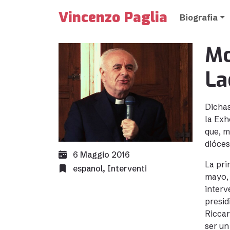
Vincenzo Paglia
Biografia
Mo
La
Dichas
la Exh
que, m
dióces
6 Maggio 2016
La pri
espanol
,
Interventi
mayo, 
interv
presid
Riccar
ser un