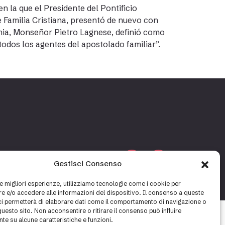
en la que el Presidente del Pontificio
e Familia Cristiana, presentó de nuevo con
chia, Monseñor Pietro Lagnese, definió como
todos los agentes del apostolado familiar”.
Gestisci Consenso
Cookie policy
Privacy policy
le migliori esperienze, utilizziamo tecnologie come i cookie per
 e/o accedere alle informazioni del dispositivo. Il consenso a queste
ci permetterà di elaborare dati come il comportamento di navigazione o
questo sito. Non acconsentire o ritirare il consenso può influire
te su alcune caratteristiche e funzioni.