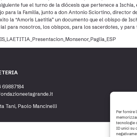
 siguiente fue el turno de la diócesis que pertenece a Ischia, 
o para la Familia, junto a don Antonio Sciortino, director d
xito la “Amoris Laetitia” un documento que el obispo de Is
ial para nosotros, los obispos, para los sacerdotes, y para 
S_LAETITIA_Presentacion_Monsenor_Paglia_ESP
ETERIA
6 69887184
fondazioneetagrande.it
ta Tani, Paolo Mancinelli
Per fornire 
memorizzare
tecnologie 
ID unici su 
negativamen