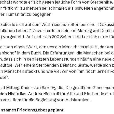
schaft wandte er sich gegen jegliche Form von Sterbehilfe
r “Pflicht” zu sterben sei schmaler, als bisweilen angenom
rer Humanität zu begegnen.
 äußerte sich auf dem Weltfriedenstreffen bei einer Diskus
lichen Lebens”. Zuvor hatte er sein am Montag auf Deutsc
) vorgestellt. Auf mehr als 300 Seiten setzt er sich darin fü
e auch einen “Wert, den uns ein Mensch vermittelt, der am 
zbischof in dem Buch. Die Erfahrungen, die Menschen bei 
n, dass sich in den letzten Lebensstunden häufig eine neue
auftue. Wer einem Sterbenden Beistand leiste, werde sich 
n Menschen steckt und wie viel wir von ihm noch lernen k
ebt”.
 ist Mitbegründer von Sant’Egidio. Die geistliche Gemeinsch
den Historiker Andrea Riccardi für Alte und Sterbende ein.
ch vor allem für die Begleitung von Aidskranken.
nsames Friedensgebet geplant