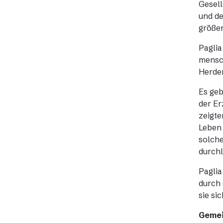
Gesell
und de
größe
Paglia
mensch
Herder
Es geb
der Er
zeigte
Leben 
solche
durchl
Paglia
durch 
sie si
Gemei