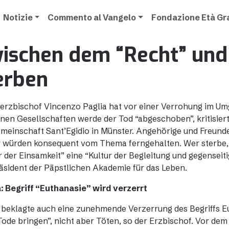
Notizie
Commento al Vangelo
Fondazione Età G
ischen dem “Recht” und 
erben
erzbischof Vincenzo Paglia hat vor einer Verrohung im Um
en Gesellschaften werde der Tod “abgeschoben”, kritisier
meinschaft Sant’Egidio in Münster. Angehörige und Freund
 würden konsequent vom Thema ferngehalten. Wer sterbe, ste
r der Einsamkeit” eine “Kultur der Begleitung und gegensei
äsident der Päpstlichen Akademie für das Leben.
: Begriff “Euthanasie” wird verzerrt
 beklagte auch eine zunehmende Verzerrung des Begriffs Eu
ode bringen”, nicht aber Töten, so der Erzbischof. Vor de