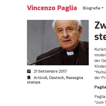
Vincenzo Paglia
Biografia
Zw
st
Kurien
modern
der Ge
Kinder
21 Settembre 2017
“Kultu
Articoli
,
Deutsch
,
Rassegna
der Pr
stampa
Paglia
Paglia
“zum T