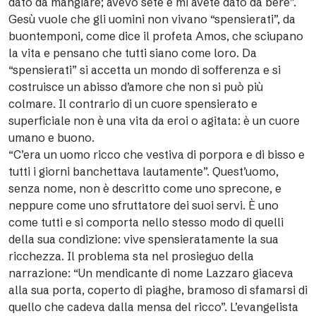
dato da mangiare; avevo sete e mi avete dato da bere”.
Gesù vuole che gli uomini non vivano “spensierati”, da
buontemponi, come dice il profeta Amos, che sciupano
la vita e pensano che tutti siano come loro. Da
“spensierati” si accetta un mondo di sofferenza e si
costruisce un abisso d’amore che non si può più
colmare. Il contrario di un cuore spensierato e
superficiale non è una vita da eroi o agitata: è un cuore
umano e buono.
“C’era un uomo ricco che vestiva di porpora e di bisso e
tutti i giorni banchettava lautamente”. Quest’uomo,
senza nome, non è descritto come uno sprecone, e
neppure come uno sfruttatore dei suoi servi. È uno
come tutti e si comporta nello stesso modo di quelli
della sua condizione: vive spensieratamente la sua
ricchezza. Il problema sta nel prosieguo della
narrazione: “Un mendicante di nome Lazzaro giaceva
alla sua porta, coperto di piaghe, bramoso di sfamarsi di
quello che cadeva dalla mensa del ricco”. L’evangelista