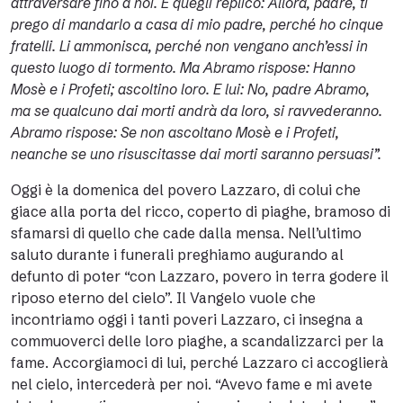
attraversare fino a noi. E quegli replicò: Allora, padre, ti
prego di mandarlo a casa di mio padre, perché ho cinque
fratelli. Li ammonisca, perché non vengano anch’essi in
questo luogo di tormento. Ma Abramo rispose: Hanno
Mosè e i Profeti; ascoltino loro. E lui: No, padre Abramo,
ma se qualcuno dai morti andrà da loro, si ravvederanno.
Abramo rispose: Se non ascoltano Mosè e i Profeti,
neanche se uno risuscitasse dai morti saranno persuasi”.
Oggi è la domenica del povero Lazzaro, di colui che
giace alla porta del ricco, coperto di piaghe, bramoso di
sfamarsi di quello che cade dalla mensa. Nell’ultimo
saluto durante i funerali preghiamo augurando al
defunto di poter “con Lazzaro, povero in terra godere il
riposo eterno del cielo”. Il Vangelo vuole che
incontriamo oggi i tanti poveri Lazzaro, ci insegna a
commuoverci delle loro piaghe, a scandalizzarci per la
fame. Accorgiamoci di lui, perché Lazzaro ci accoglierà
nel cielo, intercederà per noi. “Avevo fame e mi avete