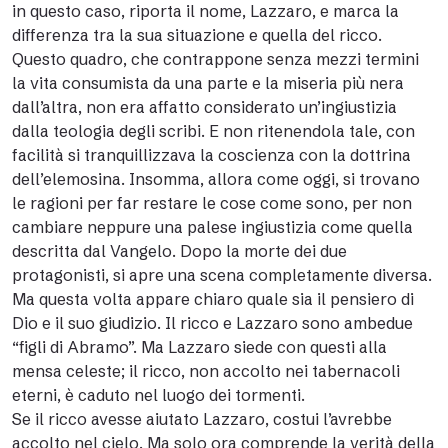
in questo caso, riporta il nome, Lazzaro, e marca la
differenza tra la sua situazione e quella del ricco.
Questo quadro, che contrappone senza mezzi termini
la vita consumista da una parte e la miseria più nera
dall’altra, non era affatto considerato un’ingiustizia
dalla teologia degli scribi. E non ritenendola tale, con
facilità si tranquillizzava la coscienza con la dottrina
dell’elemosina. Insomma, allora come oggi, si trovano
le ragioni per far restare le cose come sono, per non
cambiare neppure una palese ingiustizia come quella
descritta dal Vangelo. Dopo la morte dei due
protagonisti, si apre una scena completamente diversa.
Ma questa volta appare chiaro quale sia il pensiero di
Dio e il suo giudizio. Il ricco e Lazzaro sono ambedue
“figli di Abramo”. Ma Lazzaro siede con questi alla
mensa celeste; il ricco, non accolto nei tabernacoli
eterni, è caduto nel luogo dei tormenti.
Se il ricco avesse aiutato Lazzaro, costui l’avrebbe
accolto nel cielo. Ma solo ora comprende la verità della