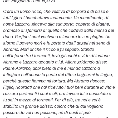
Dal vangelo di Luca 16,19-31
C’era un uomo ricco, che vestiva di porpora e di bisso e
tutti i giorni banchettava lautamente. Un mendicante, di
nome Lazzaro, giaceva alla sua porta, coperto di piaghe,
bramoso di sfamarsi di quello che cadeva dalla mensa del
ricco. Perfino i cani venivano a leccare le sue piaghe. Un
giorno il povero morì e fu portato dagli angeli nel seno di
Abramo. Morì anche il ricco e fu sepolto. Stando
nell’inferno tra i tormenti, levò gli occhi e vide di lontano
Abramo e Lazzaro accanto a lui. Allora gridando disse:
Padre Abramo, abbi pietà di me e manda Lazzaro a
intingere nell’acqua la punta del dito e bagnarmi la lingua,
perché questa fiamma mi tortura. Ma Abramo rispose:
Figlio, ricordati che hai ricevuto i tuoi beni durante la vita e
Lazzaro parimenti i suoi mali; ora invece lui è consolato e
tu sei in mezzo ai tormenti
. Per di più, tra noi e voi è
stabilito un grande abisso: coloro che di qui vogliono
passare da voi non possono, né di costì si può