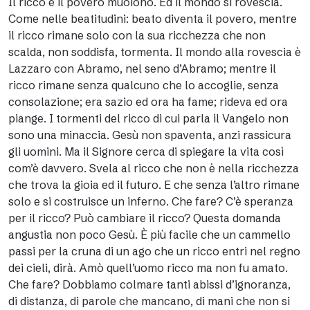
Il ricco e il povero muoiono. Ed il mondo si rovescia.
Come nelle beatitudini: beato diventa il povero, mentre
il ricco rimane solo con la sua ricchezza che non
scalda, non soddisfa, tormenta. Il mondo alla rovescia è
Lazzaro con Abramo, nel seno d’Abramo; mentre il
ricco rimane senza qualcuno che lo accoglie, senza
consolazione; era sazio ed ora ha fame; rideva ed ora
piange. I tormenti del ricco di cui parla il Vangelo non
sono una minaccia. Gesù non spaventa, anzi rassicura
gli uomini. Ma il Signore cerca di spiegare la vita così
com’è davvero. Svela al ricco che non è nella ricchezza
che trova la gioia ed il futuro. E che senza l’altro rimane
solo e si costruisce un inferno. Che fare? C’è speranza
per il ricco? Può cambiare il ricco? Questa domanda
angustia non poco Gesù. È più facile che un cammello
passi per la cruna di un ago che un ricco entri nel regno
dei cieli, dirà. Amò quell’uomo ricco ma non fu amato.
Che fare? Dobbiamo colmare tanti abissi d’ignoranza,
di distanza, di parole che mancano, di mani che non si