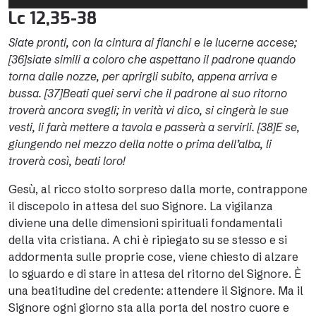
Player
Lc 12,35-38
Siate pronti, con la cintura ai fianchi e le lucerne accese;
[36]siate simili a coloro che aspettano il padrone quando
torna dalle nozze, per aprirgli subito, appena arriva e
bussa.
[37]Beati quei servi che il padrone al suo ritorno
troverà ancora svegli; in verità vi dico, si cingerà le sue
vesti, li farà mettere a tavola e passerà a servirli. [38]E se,
giungendo nel mezzo della notte o prima dell’alba, li
troverà così, beati loro!
Gesù, al ricco stolto sorpreso dalla morte, contrappone
il discepolo in attesa del suo Signore. La vigilanza
diviene una delle dimensioni spirituali fondamentali
della vita cristiana. A chi è ripiegato su se stesso e si
addormenta sulle proprie cose, viene chiesto di alzare
lo sguardo e di stare in attesa del ritorno del Signore. È
una beatitudine del credente: attendere il Signore. Ma il
Signore ogni giorno sta alla porta del nostro cuore e