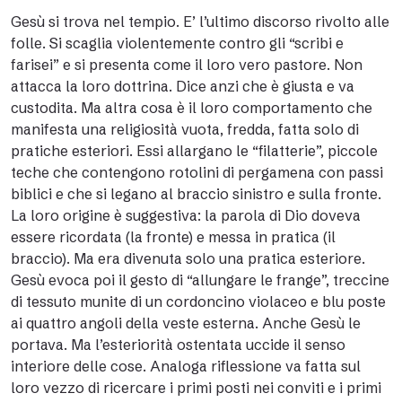
Gesù si trova nel tempio. E’ l’ultimo discorso rivolto alle
folle. Si scaglia violentemente contro gli “scribi e
farisei” e si presenta come il loro vero pastore. Non
attacca la loro dottrina. Dice anzi che è giusta e va
custodita. Ma altra cosa è il loro comportamento che
manifesta una religiosità vuota, fredda, fatta solo di
pratiche esteriori. Essi allargano le “filatterie”, piccole
teche che contengono rotolini di pergamena con passi
biblici e che si legano al braccio sinistro e sulla fronte.
La loro origine è suggestiva: la parola di Dio doveva
essere ricordata (la fronte) e messa in pratica (il
braccio). Ma era divenuta solo una pratica esteriore.
Gesù evoca poi il gesto di “allungare le frange”, treccine
di tessuto munite di un cordoncino violaceo e blu poste
ai quattro angoli della veste esterna. Anche Gesù le
portava. Ma l’esteriorità ostentata uccide il senso
interiore delle cose. Analoga riflessione va fatta sul
loro vezzo di ricercare i primi posti nei conviti e i primi