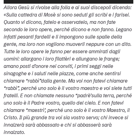
Player
Allora Gesù si rivolse alla folla e ai suoi discepoli dicendo:
«Sulla cattedra di Mosè si sono seduti gli scribi e i farisei.
Quanto vi dicono, fatelo e osservatelo, ma non fate
secondo le loro opere, perché dicono e non fanno.
Legano
infatti pesanti fardelli e li impongono sulle spalle della
gente, ma loro non vogliono muoverli neppure con un dito.
Tutte le loro opere le fanno per essere ammirati dagli
uomini: allargano i loro filattèri e allungano le frange;
amano posti d’onore nei conviti, i primi seggi nelle
sinagoghe e i saluti nelle piazze, come anche sentirsi
chiamare “rabbì”dalla gente. Ma voi non fatevi chiamare
“rabbì”, perché uno solo è il vostro maestro e voi siete tutti
fratelli. E non chiamate nessuno “padrè’sulla terra, perché
uno solo è il Padre vostro, quello del cielo. E non fatevi
chiamare “maestrì’, perché uno solo è il vostro Maestro, il
Cristo. Il più grande tra voi sia vostro servo; chi invece si
innalzerà sarà abbassato e chi si abbasserà sarà
innalzato.