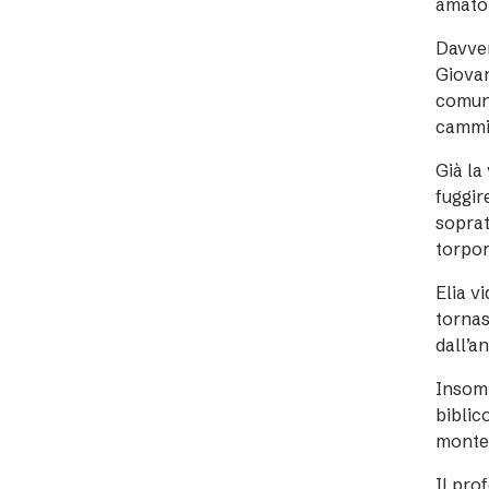
amato 
Davver
Giovan
comuni
cammin
Già la
fuggir
soprat
torpore
Elia v
tornas
dall’an
Insomm
biblic
monte d
Il pro