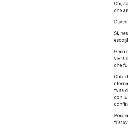
Chi, s
che am
Davver
Sì, ne
escogi
Gesù n
vivrà 
che fu
Chi si
eterna
“vita 
con lu
confin
Possia
“Fatev