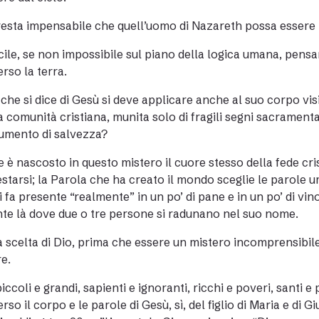
resta impensabile che quell’uomo di Nazareth possa essere il 
ficile, se non impossibile sul piano della logica umana, pensa
erso la terra.
 che si dice di Gesù si deve applicare anche al suo corpo vis
 comunità cristiana, munita solo di fragili segni sacramental
rumento di salvezza?
 è nascosto in questo mistero il cuore stesso della fede cristia
starsi; la Parola che ha creato il mondo sceglie le parole 
i fa presente “realmente” in un po’ di pane e in un po’ di vino;
te là dove due o tre persone si radunano nel suo nome.
 scelta di Dio, prima che essere un mistero incomprensibile
e.
 piccoli e grandi, sapienti e ignoranti, ricchi e poveri, santi 
erso il corpo e le parole di Gesù, sì, del figlio di Maria e di 