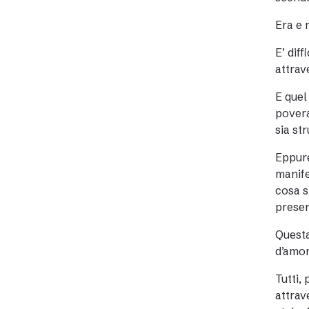
Era e 
E’ dif
attrav
E quel
povera
sia st
Eppure
manife
cosa s
presen
Questa
d’amor
Tutti,
attrav