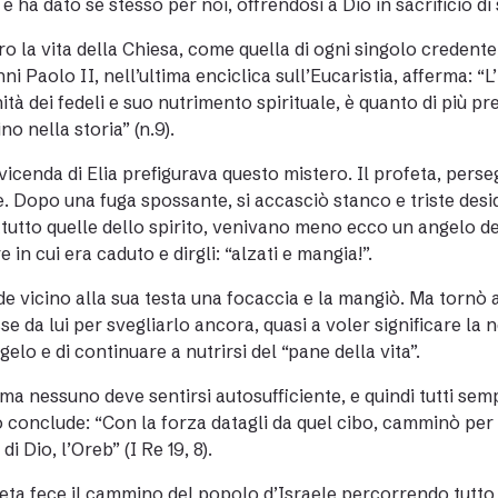
e ha dato se stesso per noi, offrendosi a Dio in sacrificio di 
o la vita della Chiesa, come quella di ogni singolo credente,
ni Paolo II, nell’ultima enciclica sull’Eucaristia, afferma: “L
tà dei fedeli e suo nutrimento spirituale, è quanto di più p
o nella storia” (n.9).
 vicenda di Elia prefigurava questo mistero. Il profeta, pers
e. Dopo una fuga spossante, si accasciò stanco e triste desi
tutto quelle dello spirito, venivano meno ecco un angelo del
 in cui era caduto e dirgli: “alzati e mangia!”.
ide vicino alla sua testa una focaccia e la mangiò. Ma tornò 
se da lui per svegliarlo ancora, quasi a voler significare la 
gelo e di continuare a nutrirsi del “pane della vita”.
a nessuno deve sentirsi autosufficiente, e quindi tutti sem
o conclude: “Con la forza datagli da quel cibo, camminò per 
i Dio, l’Oreb” (I Re 19, 8).
feta fece il cammino del popolo d’Israele percorrendo tutto