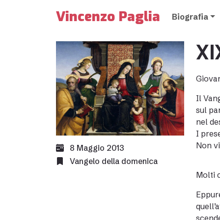
Vincenzo Paglia
Biografia
XI
Giovann
Il Van
sul pa
nel de
I pres
Non v
8 Maggio 2013
Vangelo della domenica
Molti 
Eppure
quell’
scende