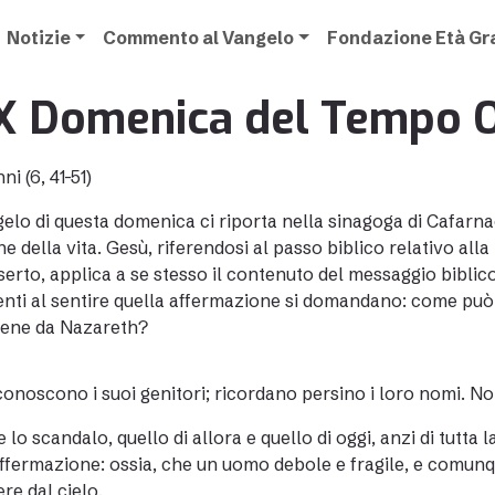
Notizie
Commento al Vangelo
Fondazione Età G
X Domenica del Tempo O
i (6, 41-51)
gelo di questa domenica ci riporta nella sinagoga di Cafarn
ne della vita. Gesù, riferendosi al passo biblico relativo all
serto, applica a se stesso il contenuto del messaggio biblico
enti al sentire quella affermazione si domandano: come può 
iene da Nazareth?
conoscono i suoi genitori; ricordano persino i loro nomi. Non
 lo scandalo, quello di allora e quello di oggi, anzi di tutta l
affermazione: ossia, che un uomo debole e fragile, e comunq
re dal cielo.