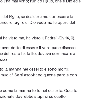
l’ha mai visto; l’unico Figlio, che è Dio ed è
i del Figlio; se desideriamo conoscere la
endere l’agire di Dio vediamo le opere del
ha visto me, ha visto il Padre” (Gv 14, 9).
 aver detto di essere il vero pane disceso
e del resto ha fatto, doveva continuare a
ezza.
iato la manna nel deserto e sono morti;
 muoia”. Se si ascoltano queste parole con
ele come la manna lo fu nel deserto. Questo
azionale dovrebbe stupirci su quello