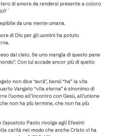
stero di amore da rendersi presente a coloro
lo? `
epibile da una mente umana.
ore di Dio per gli uomini ha potuto
erna.
sceso dal cielo. Se uno mangia di questo pane
 mondo”. Con lui accade ancor più di quello
ngelo non dice “avrà”, bensì “ha” la vita
 quarto Vangelo “vita eterna” è sinonimo di
rre l’uomo all’incontro con Gesù, all’unione
a che non ha più termine, che non ha più
’apostolo Paolo rivolge agli Efesini:
nella carità nel modo che anche Cristo vi ha