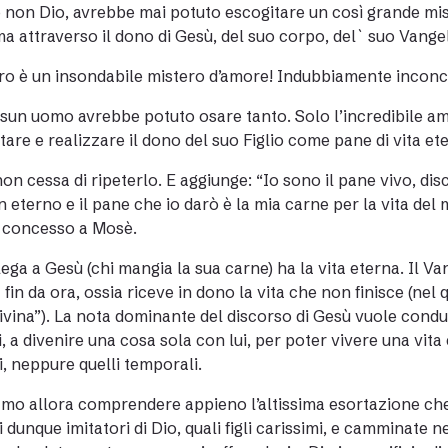
e non Dio, avrebbe mai potuto escogitare un così grande mi
a attraverso il dono di Gesù, del suo corpo, del` suo Vange
o è un insondabile mistero d’amore! Indubbiamente inconc
ssun uomo avrebbe potuto osare tanto. Solo l’incredibile am
tare e realizzare il dono del suo Figlio come pane di vita et
on cessa di ripeterlo. E aggiunge: “Io sono il pane vivo, di
in eterno e il pane che io darò è la mia carne per la vita del
 concesso a Mosè.
 lega a Gesù (chi mangia la sua carne) ha la vita eterna. Il Va
 fin da ora, ossia riceve in dono la vita che non finisce (nel
divina”). La nota dominante del discorso di Gesù vuole condu
i, a divenire una cosa sola con lui, per poter vivere una vit
i, neppure quelli temporali.
mo allora comprendere appieno l’altissima esortazione che l
i dunque imitatori di Dio, quali figli carissimi, e camminate 