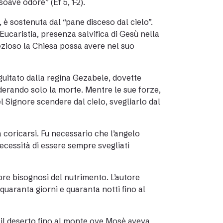
soave odore” (Ef 5, 1-2).
 è sostenuta dal “pane disceso dal cielo”.
’Eucaristia, presenza salvifica di Gesù nella
rezioso la Chiesa possa avere nel suo
eguitato dalla regina Gezabele, dovette
derando solo la morte. Mentre le sue forze,
 Signore scendere dal cielo, svegliarlo dal
a coricarsi. Fu necessario che l’angelo
necessità di essere sempre svegliati
pre bisognosi del nutrimento. L’autore
quaranta giorni e quaranta notti fino al
 il deserto fino al monte ove Mosè aveva