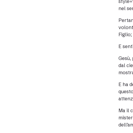
style=
nel sen
Pertan
volont
Figlio
E sent
Gesù, 
dal ci
mostra
E ha d
questo
attenzi
Ma il 
mister
dell’a