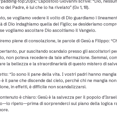
”padding-top:20px;”L’apostolo Giovanni scrive: “Dio, nessuno 
o del Padre, è lui che lo ha rivelato” (Gv 1, 18).
to, se vogliamo vedere il volto di Dio guardiamo i lineament
à di Dio indaghiamo quella del Figlio; se desideriamo compr
; se vogliamo ascoltare Dio ascoltiamo il Vangelo.
iremo piene di consolazione, le parole di Gesù a Filippo: “Chi 
pertanto, pur suscitando scandalo presso gli ascoltatori per
elo, non poteva recedere da tale affermazione. Semmai, com
re la bellezza e la straordinarietà di questo mistero di salv
etto: “Io sono il pane della vita. I vostri padri hanno mang
 è il pane che discende dal cielo, perché chi ne mangia non
one, in effetti, è difficile non scandalizzarsi.
contenuto è chiaro: Gesù è la salvezza per il popolo d’Isra
o—lo ripeto—prima di sorprenderci sul piano della logica r
more.