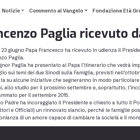
Notizie
Commento al Vangelo
Fondazione Età G
ncenzo Paglia ricevuto 
 23 giugno Papa Francesco ha ricevuto in udienza il Presiden
zo Paglia.
nor Paglia ha presentato al Papa l’itinerario che vedrà imp
lio sui temi dei due Sinodi sulla Famiglia, previsti nell’ottobr
ta su alcune iniziative che segneranno in modo particolare 
i, allo studio per il prossimo settembre e, soprattutto, l’in
mmato per il settembre 2015.
to Padre ha incoraggiato il Presidente e chiesto a tutto il P
tori e Officiali) un rinnovato slancio, perché le famiglie p
onianza di un amore capace di cambiare la società e il mon