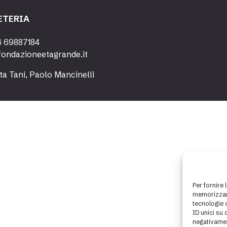
ETERIA
6 69887184
fondazioneetagrande.it
ta Tani, Paolo Mancinelli
Per fornire 
memorizzare
tecnologie 
ID unici su 
negativamen