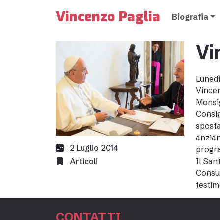
Vincenzo Paglia
Biografia
Vi
Lunedì
Vincen
Monsig
Consig
sposta
anzian
2 Luglio 2014
progra
Articoli
Il San
Consul
testim
CONTATTI