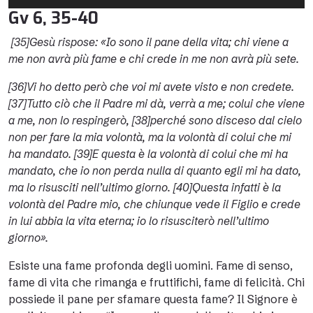
Player
Gv 6, 35-40
[35]Gesù rispose: «Io sono il pane della vita; chi viene a
me non avrà più fame e chi crede in me non avrà più sete.
[36]Vi ho detto però che voi mi avete visto e non credete.
[37]Tutto ciò che il Padre mi dà, verrà a me; colui che viene
a me, non lo respingerò, [38]perché sono disceso dal cielo
non per fare la mia volontà, ma la volontà di colui che mi
ha mandato. [39]E questa è la volontà di colui che mi ha
mandato, che io non perda nulla di quanto egli mi ha dato,
ma lo risusciti nell’ultimo giorno. [40]Questa infatti è la
volontà del Padre mio, che chiunque vede il Figlio e crede
in lui abbia la vita eterna; io lo risusciterò nell’ultimo
giorno».
Esiste una fame profonda degli uomini. Fame di senso,
fame di vita che rimanga e fruttifichi, fame di felicità. Chi
possiede il pane per sfamare questa fame? Il Signore è