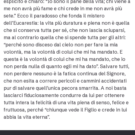
esplicito e chiaro: “Io sono il pane della vita; chi viene a
me non avrà più fame e chi crede in me non avrà più
sete.” Ecco il paradosso che fonda il mistero
dell’Eucarestia: la vita più duratura e piena non è quella
che si conserva tutta per sé, che non lascia sciuparsi,
ma al contrario quella che si spende tutta per gli altri:
“perché sono disceso dal cielo non per fare la mia
volontà, ma la volontà di colui che mi ha mandato. E
questa è la volontà di colui che mi ha mandato, che io
non perda nulla di quanto egli mi ha dato”. Salvare tutti,
non perdere nessuno è la fatica continua del Signore,
che non esita a correre pericoli e cammini accidentati
pur di salvare quell’unica pecora smarrita. A noi basta
lasciarci fiduciosamente condurre da lui per ottenere
tutta intera la felicità di una vita piena di senso, felice e
fruttuosa, perché “chiunque vede il Figlio e crede in lui
abbia la vita eterna”.