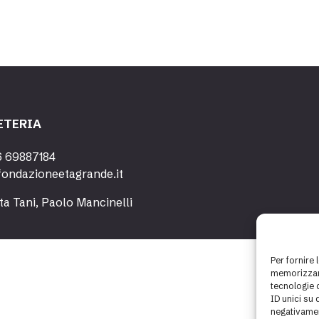
ETERIA
6 69887184
fondazioneetagrande.it
ta Tani, Paolo Mancinelli
Per fornire 
memorizzare
tecnologie 
ID unici su 
negativamen