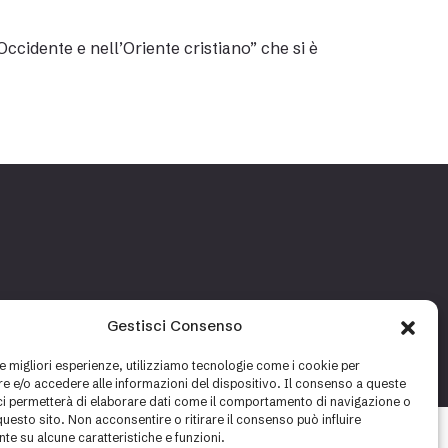
’Occidente e nell’Oriente cristiano”
che si è
Gestisci Consenso
le migliori esperienze, utilizziamo tecnologie come i cookie per
Cookie policy
Privacy policy
 e/o accedere alle informazioni del dispositivo. Il consenso a queste
ci permetterà di elaborare dati come il comportamento di navigazione o
questo sito. Non acconsentire o ritirare il consenso può influire
te su alcune caratteristiche e funzioni.