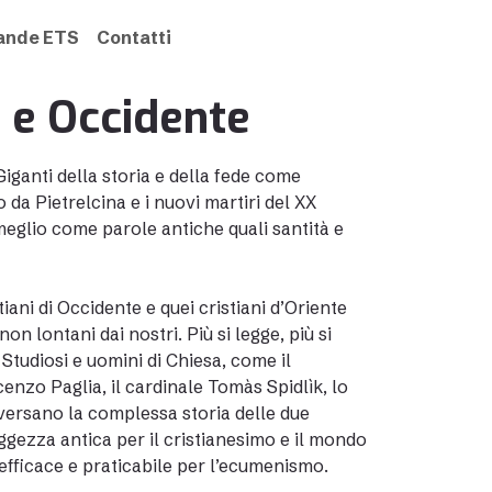
rande ETS
Contatti
e e Occidente
Giganti della storia e della fede come
 da Pietrelcina e i nuovi martiri del XX
meglio come parole antiche quali santità e
iani di Occidente e quei cristiani d’Oriente
n lontani dai nostri. Più si legge, più si
 Studiosi e uomini di Chiesa, come il
cenzo Paglia, il cardinale Tomàs Spidlìk, lo
raversano la complessa storia delle due
aggezza antica per il cristianesimo e il mondo
efficace e praticabile per l’ecumenismo.