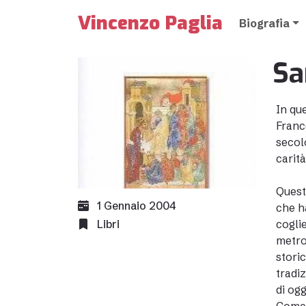
Vincenzo Paglia
Biografia
Sa
In qu
France
secol
carit
Questo
1 Gennaio 2004
che ha
Libri
cogli
metro
storic
tradiz
di og