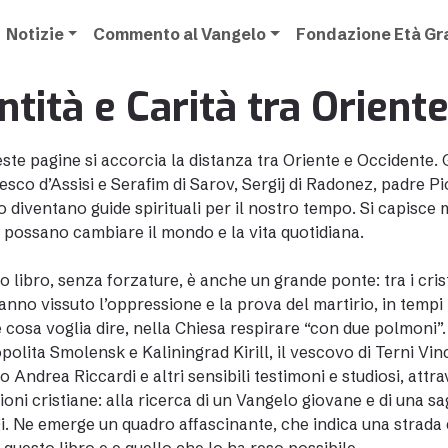
Notizie
Commento al Vangelo
Fondazione Età G
ntità e Carità tra Orient
este pagine si accorcia la distanza tra Oriente e Occidente. 
sco d’Assisi e Serafim di Sarov, Sergij di Radonez, padre Pio
o diventano guide spirituali per il nostro tempo. Si capisce 
à possano cambiare il mondo e la vita quotidiana.
 libro, senza forzature, è anche un grande ponte: tra i crist
nno vissuto l’oppressione e la prova del martirio, in tempi no
e cosa voglia dire, nella Chiesa respirare “con due polmoni”.
polita Smolensk e Kaliningrad Kirill, il vescovo di Terni Vin
o Andrea Riccardi e altri sensibili testimoni e studiosi, att
ioni cristiane: alla ricerca di un Vangelo giovane e di una s
gi. Ne emerge un quadro affascinante, che indica una strada 