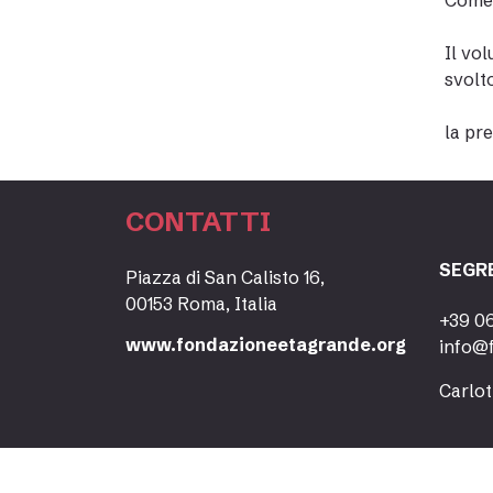
Come 
Il vo
svolt
la pr
CONTATTI
SEGR
Piazza di San Calisto 16,
00153 Roma, Italia
+39 0
www.fondazioneetagrande.org
info@
Carlot