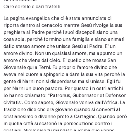
Care sorelle e cari fratelli
La pagina evangelica che ci è stata annunciata ci
riporta dentro al cenacolo mentre Gesù rivolge la sua
preghiera al Padre perché i suoi discepoli siano una
cosa sola, perché formino una famiglia e siano animati
dallo stesso amore che unisce Gesù al Padre. E’ un
amore divino. Non un qualsiasi amore, ma appunto un
amore che viene dal cielo. E’ quello che mosse San
Giovenale qui a Terni. Fu proprio l’amore divino che
aveva nel cuore a spingerlo a dare la sua vita perché la
gente di Narni non si disperdesse ma si unisse. Egli fu
per Narni un buon pastore. Per questo i n ostri antichi
lo hanno chiamato: “Patronus, Gubernator et Defensor
civitatis”. Come sapete, Giovenale veniva dall’Africa. La
tradizione dice che era giovane quando si convertì al
cristianesimo e divenne prete a Cartagine. Quando però
in quella città si scatenò la persecuzione contro i
cristiani, Giovenale fu mandato a Roma ove venne