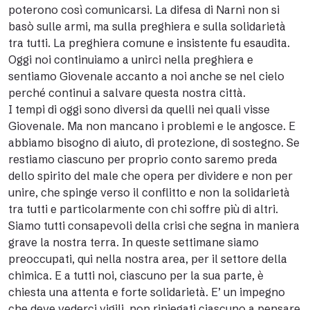
poterono così comunicarsi. La difesa di Narni non si
basò sulle armi, ma sulla preghiera e sulla solidarietà
tra tutti. La preghiera comune e insistente fu esaudita.
Oggi noi continuiamo a unirci nella preghiera e
sentiamo Giovenale accanto a noi anche se nel cielo
perché continui a salvare questa nostra città.
I tempi di oggi sono diversi da quelli nei quali visse
Giovenale. Ma non mancano i problemi e le angosce. E
abbiamo bisogno di aiuto, di protezione, di sostegno. Se
restiamo ciascuno per proprio conto saremo preda
dello spirito del male che opera per dividere e non per
unire, che spinge verso il conflitto e non la solidarietà
tra tutti e particolarmente con chi soffre più di altri.
Siamo tutti consapevoli della crisi che segna in maniera
grave la nostra terra. In queste settimane siamo
preoccupati, qui nella nostra area, per il settore della
chimica. E a tutti noi, ciascuno per la sua parte, è
chiesta una attenta e forte solidarietà. E’ un impegno
che deve vederci vigili, non ripiegati ciascuno a pensare