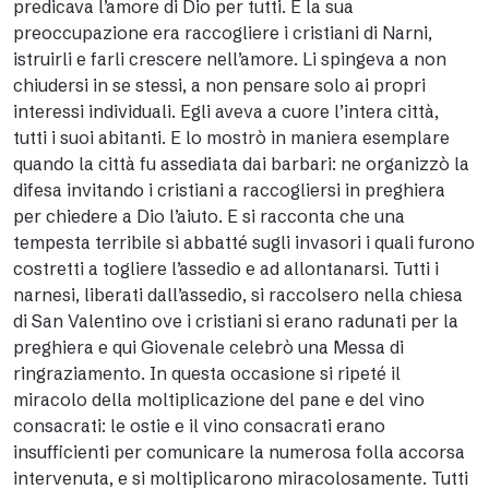
predicava l’amore di Dio per tutti. E la sua
preoccupazione era raccogliere i cristiani di Narni,
istruirli e farli crescere nell’amore. Li spingeva a non
chiudersi in se stessi, a non pensare solo ai propri
interessi individuali. Egli aveva a cuore l’intera città,
tutti i suoi abitanti. E lo mostrò in maniera esemplare
quando la città fu assediata dai barbari: ne organizzò la
difesa invitando i cristiani a raccogliersi in preghiera
per chiedere a Dio l’aiuto. E si racconta che una
tempesta terribile si abbatté sugli invasori i quali furono
costretti a togliere l’assedio e ad allontanarsi. Tutti i
narnesi, liberati dall’assedio, si raccolsero nella chiesa
di San Valentino ove i cristiani si erano radunati per la
preghiera e qui Giovenale celebrò una Messa di
ringraziamento. In questa occasione si ripeté il
miracolo della moltiplicazione del pane e del vino
consacrati: le ostie e il vino consacrati erano
insufficienti per comunicare la numerosa folla accorsa
intervenuta, e si moltiplicarono miracolosamente. Tutti