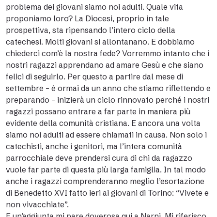
problema dei giovani siamo noi adulti. Quale vita
proponiamo loro? La Diocesi, proprio in tale
prospettiva, sta ripensando l’intero ciclo della
catechesi. Molti giovani si allontanano. E dobbiamo
chiederci com’è la nostra fede? Vorremmo intanto che i
nostri ragazzi apprendano ad amare Gesù e che siano
felici di seguirlo. Per questo a partire dal mese di
settembre – è ormai da un anno che stiamo riflettendo e
preparando – inizierà un ciclo rinnovato perché i nostri
ragazzi possano entrare a far parte in maniera più
evidente della comunità cristiana. E ancora una volta
siamo noi adulti ad essere chiamati in causa. Non solo i
catechisti, anche i genitori, ma l’intera comunità
parrocchiale deve prendersi cura di chi da ragazzo
vuole far parte di questa più larga famiglia. In tal modo
anche i ragazzi comprenderanno meglio l’esortazione
di Benedetto XVI fatto ieri ai giovani di Torino: “Vivete e
non vivacchiate”.
E un’aggiunta mi pare doverosa qui a Narni. Mi riferisco