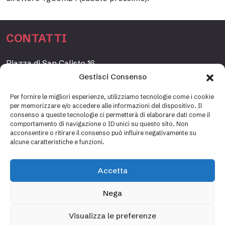
CONTATTI
Piazza di San Calisto 16,
00153 Roma, Italia
Gestisci Consenso
www.fondazioneetagrande.org
Per fornire le migliori esperienze, utilizziamo tecnologie come i cookie
per memorizzare e/o accedere alle informazioni del dispositivo. Il
consenso a queste tecnologie ci permetterà di elaborare dati come il
comportamento di navigazione o ID unici su questo sito. Non
SEGRETERIA
acconsentire o ritirare il consenso può influire negativamente su
alcune caratteristiche e funzioni.
+39 06 69887184
info@fondazioneetagrande.it
Accetta
Carlotta Tani, Paolo Mancinelli
Nega
Visualizza le preferenze