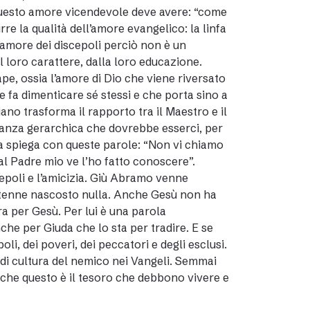
 questo amore vicendevole deve avere: “come
urre la qualità dell’amore evangelico: la linfa
L’amore dei discepoli perciò non è un
al loro carattere, dalla loro educazione.
pe, ossia l’amore di Dio che viene riversato
he fa dimenticare sé stessi e che porta sino a
iano trasforma il rapporto tra il Maestro e il
istanza gerarchica che dovrebbe esserci, per
la spiega con queste parole: “Non vi chiamo
dal Padre mio ve l’ho fatto conoscere”.
epoli e l’amicizia. Giù Abramo venne
 tenne nascosto nulla. Anche Gesù non ha
a per Gesù. Per lui è una parola
nche per Giuda che lo sta per tradire. E se
li, dei poveri, dei peccatori e degli esclusi.
di cultura del nemico nei Vangeli. Semmai
o che questo è il tesoro che debbono vivere e