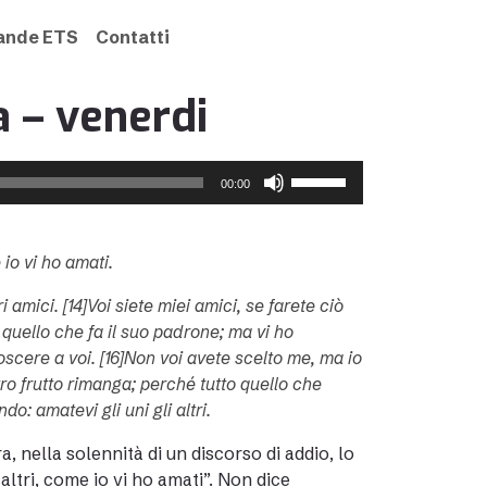
rande ETS
Contatti
 – venerdi
Usa
00:00
i
tasti
freccia
 io vi ho amati.
su/giù
per
amici. [14]Voi siete miei amici, se farete ciò
aumentare
 quello che fa il suo padrone; ma vi ho
o
oscere a voi. [16]Non voi avete scelto me, ma io
diminuire
stro frutto rimanga; perché tutto quello che
il
: amatevi gli uni gli altri.
volume.
 nella solennità di un discorso di addio, lo
altri, come io vi ho amati”. Non dice