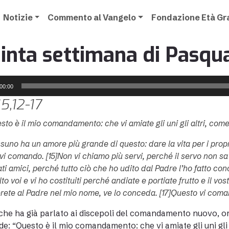
Notizie
Commento al Vangelo
Fondazione Età G
inta settimana di Pasqua
00:00
5,12-17
sto è il mio comandamento: che vi amiate gli uni gli altri, come
suno ha un amore più grande di questo: dare la vita per i propri 
 vi comando. [15]Non vi chiamo più servi, perché il servo non sa
ti amici, perché tutto ciò che ho udito dal Padre l’ho fatto con
to voi e vi ho costituiti perché andiate e portiate frutto e il vo
rete al Padre nel mio nome, ve lo conceda. [17]Questo vi comando
che ha già parlato ai discepoli del comandamento nuovo, ora,
de: “Questo è il mio comandamento: che vi amiate gli uni gli 