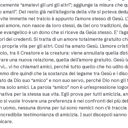
cemente “amatevi gli uni gli altri”; aggiunge la misura che
ho amati”. Del resto già nell’allegoria della vite si poteva ded
 vite immette nel tralcio è appunto l’amore stesso di Gesù. 
asi amore, non nasce da loro stessi, da llel oro tradizioni, d
e evangelico è un dono che si riceve da Geùs stesso. E’ l’aga
ori dei credenti. Si tratta di un amore totalmente gratuito c
a propria vita per gli altri. Così ha amato Gesù. L’amore crist
olo, tra il Creatore e la creatura: viene annullata quella d
rare una nuova relazione, quella dell’amore gratuito. Gesù 
rvi… vi ho chiamati amici, perché tutto quello che ho udito 
mo dire quindi che la sostanza del legame tra Gesù e i disc
to da Dio suo “amico” e non suo servo, perché Dio non gli
 ma solo amici. La parola “amico” non è un’espressione logor
ativa per la stessa sua vita. Egli prova per tutti amicizia, a
o si vuole trovare una preferenza è nei confronti dei più debo
 uomo, nessuna donna per lui sono nemici: non c’è traccia 
’incredibile testimonianza di amicizia. I suoi discepoli sann
icare.