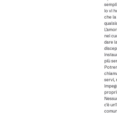
sempli
io vi 
che la
qualsi
L’amor
nei cu
dare l
discep
instau
più se
Potrem
chiama
servi,
impegn
propri
Nessun
c’è un
comun