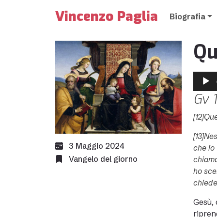
Vincenzo Paglia
Biografia
Qu
Audio
Player
Gv 1
[12]Que
[13]Nes
3 Maggio 2024
che io
Vangelo del giorno
chiama
ho scel
chiede
Gesù, 
ripren