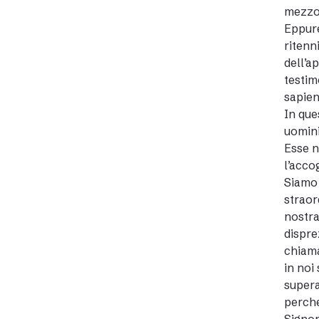
mezzo 
Eppure
ritenn
dell’a
testim
sapien
In que
uomini
Esse n
l’acco
Siamo 
straor
nostra
dispre
chiama
in noi
supera
perché