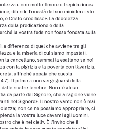
ebolezza e con molto timore e trepidazione».
one, difende l’onestà del suo ministero: «Io
to, e Cristo crocifisso». La debolezza
rza della predicazione e della
Perché la vostra fede non fosse fondata sulla
, a differenza di quel che avviene tra gli
zza e la miseria di cui siamo impastati.
non la cancellano, semmai la esaltano se noi
 con la pigrizia e la povertà con l’avarizia.
creta, affinché appaia che questa
4,7). Il primo a non vergognarsi della
 dalle nostre tenebre. Non c’è alcun
tia da parte del Signore, che a ragione viene
vanti nel Signore». Il nostro vanto non è mai
 debolezza; non ce ne possiamo appropriare, ci
lenda la vostra luce davanti agli uomini,
o che è nei cieli». È l’invito che il