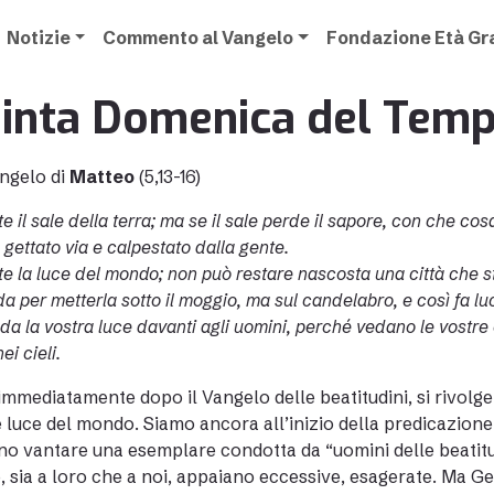
Notizie
Commento al Vangelo
Fondazione Età G
inta Domenica del Temp
ngelo di
Matteo
(5,13-16)
te il sale della terra; ma se il sale perde il sapore, con che co
 gettato via e calpestato dalla gente.
ete la luce del mondo; non può restare nascosta una città che 
a per metterla sotto il moggio, ma sul candelabro, e così fa luc
nda la vostra luce davanti agli uomini, perché vedano le vostr
ei cieli.
immediatamente dopo il Vangelo delle beatitudini, si rivolge 
e luce del mondo. Siamo ancora all’inizio della predicazion
o vantare una esemplare condotta da “uomini delle beatitud
, sia a loro che a noi, appaiano eccessive, esagerate. Ma Ges