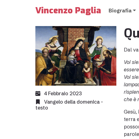
Vincenzo Paglia
Biografia
Qu
Dal va
Voi sie
essere
Voi si
lampad
risple
4 Febbraio 2023
che è n
Vangelo della domenica -
testo
Gesù, 
terra 
posson
parole