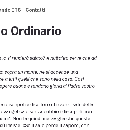
rande ETS
Contatti
o Ordinario
sa lo si renderà salato? A null’altro serve che ad
sta sopra un monte, né si accende una
e a tutti quelli che sono nella casa. Così
e opere buone e rendano gloria al Padre vostro
ai discepoli e dice loro che sono sale della
e evangelica e senza dubbio i discepoli non
ini”. Non fa quindi meraviglia che queste
ù insiste: «Se il sale perde il sapore, con