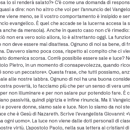
sa lo si renderà salato?» C’è come una domanda di responsa
quasi a dire: non ho altro che voi per l’annuncio del Vangelo.
ne viene meno, se il vostro comportamento è insipido e sen
ncio evangelico. È quel che accade se la lucerna accesa la si
a anche da mensola). Anche in questo caso non c’è rimedio: s
ciò non era vero solo allora, lo è altrettanto oggi. La funzion
non deve essere mai disattesa. Ognuno di noi sa bene, di f
a. Davvero siamo poca cosa, rispetto al compito che ci vi
ato domenica scorsa. Com’è possibile essere sale e luce? Non
tolo Pietro, in un momento di consapevolezza, quando ricon
 sono un peccatore». Questa frase, che tutti possiamo, a
sale alle nostre labbra. Ognuno di noi ha una buona consider
nostra povertà, lo facciamo più che per un senso di vera umi
 per non illuminare e per non salare pur potendolo fare. È 
iano passività, quindi pigrizia e infine rinuncia. Ma il Vangel
 e povere donne, siamo sale e luce. Non lo siamo da noi stes
uce che è Gesù di Nazareth. Scrive l’evangelista Giovanni: «
na ogni uomo». La luce non viene dalle doti personali di ci
nostre virtù. L’apostolo Paolo, nella sua lettera ai cristiani d