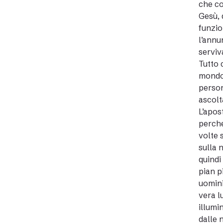
che co
Gesù, 
funzio
l’annu
serviv
Tutto 
mondo 
person
ascolt
L’apos
perché
volte 
sulla 
quindi
pian p
uomini
vera l
illumi
dalle 