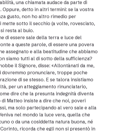
bilità, una chiamata audace da parte di
 Oppure, detto in altri termini: se la vostra
za gusto, non ho altro rimedio per
 mette sotto il secchio (a volte, rovesciato,
i resta al buio.
e di essere sale della terra e luce del
ronte a queste parole, di essere una povera
ene assegnato e alla beatitudine che abbiamo
 siamo tutti al di sotto della sufficienza?
obbe il Signore, disse: «Allontànati da me,
nzi dovremmo pronunciare, troppe poche
azione di se stesso. E se talora insistiamo
ltà, per un atteggiamento rinunciatario,
come dire che la presunta indegnità diventa
o di Matteo insiste a dire che noi, poveri
si, ma solo partecipando al vero sale e alla
Veniva nel mondo la luce vera, quella che
ascuno o da una cosiddetta natura buona, né
i Corinto, ricorda che egli non si presentò in