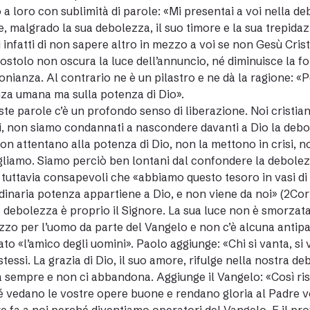
a loro con sublimità di parole: «Mi presentai a voi nella d
, malgrado la sua debolezza, il suo timore e la sua trepidazi
i infatti di non sapere altro in mezzo a voi se non Gesù Cris
postolo non oscura la luce dell’annuncio, né diminuisce la fo
onianza. Al contrario ne è un pilastro e ne dà la ragione: «
za umana ma sulla potenza di Dio».
ste parole c’è un profondo senso di liberazione. Noi cristiani
, non siamo condannati a nascondere davanti a Dio la debole
on attentano alla potenza di Dio, non la mettono in crisi, 
gliamo. Siamo perciò ben lontani dal confondere la debolezza
tuttavia consapevoli che «abbiamo questo tesoro in vasi di 
dinaria potenza appartiene a Dio, e non viene da noi» (2Cor 
 debolezza è proprio il Signore. La sua luce non è smorzata
zzo per l’uomo da parte del Vangelo e non c’è alcuna antipa
to «l’amico degli uomini». Paolo aggiunge: «Chi si vanta, si 
 stessi. La grazia di Dio, il suo amore, rifulge nella nostra
 sempre e non ci abbandona. Aggiunge il Vangelo: «Così risp
 vedano le vostre opere buone e rendano gloria al Padre vostr