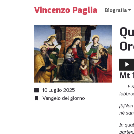
Vincenzo Paglia
Biografia
Qu
Or
Audio
Player
Mt 
E strad
10 Luglio 2025
lebbro
Vangelo del giorno
[9]Non
né sand
In qual
parten