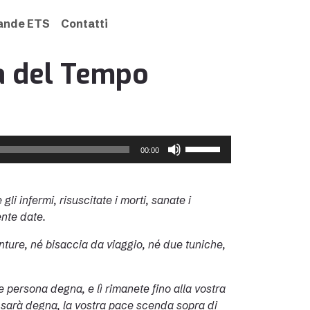
rande ETS
Contatti
a del Tempo
Usa
00:00
i
tasti
freccia
i infermi, risuscitate i morti, sanate i
su/giù
ente date.
per
aumentare
nture, né bisaccia da viaggio, né due tuniche,
o
diminuire
he persona degna, e lì rimanete fino alla vostra
il
ne sarà degna, la vostra pace scenda sopra di
volume.