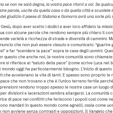
ma se non ne sarà degna, la vostra pace ritorni a voi. Se qualc
stre parole, uscite da quella casa o da quella città e scuotete la
 del giudizio il paese di Sòdoma e Gomorra avrà una sorte più s
 dopo aver scelto i dodici e aver loro affidato la missio
ua con alcune parole che rendono sempre più chiaro il con
nde varietà e ricchezza di strade e diversità di cammini. M
nnuncio che non può essere vissuto e comunicato: “guarire gli
si” e far “scendere la pace” sopra le case degli uomini. Qu
er questo che anche noi, le nostre comunità sono chiamate 
ere si riferisce al “saluto della pace” (come scrive Luca nel 
 il mondo oggi ha particolarmente bisogno. L’inizio di quest
tti che avvelenano la vita di tanti. E spesso sono proprio le 
 pace che non trovano e che è l’unico terreno fertile perché
rensioni rendono troppo spesso le nostre case un luogo do
e per divisioni e lacerazioni sembra allargarsi. La comunità 
rice di pace nei conflitti che feriscono i popoli così come nel
ono mandati in questo mondo come agnelli, ossia come uomini
 non avviene senza contrasti e opposizioni. Il Vangelo che