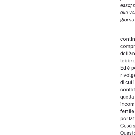
essa; 
alle vo
giorno
Gesù,
contin
compre
dell’a
lebbro
Ed è p
rivolg
di cui
confli
quella
incomp
fertil
portat
Gesù s
Questo