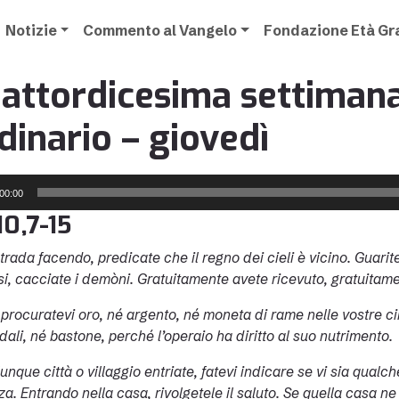
Notizie
Commento al Vangelo
Fondazione Età G
attordicesima settiman
dinario – giovedì
00:00
10,7-15
a facendo, predicate che il regno dei cieli è vicino. Guarite gl
si, cacciate i demòni. Gratuitamente avete ricevuto, gratuitam
 procuratevi oro, né argento, né moneta di rame nelle vostre ci
ali, né bastone, perché l’operaio ha diritto al suo nutrimento.
unque città o villaggio entriate, fatevi indicare se vi sia qualc
za. Entrando nella casa, rivolgetele il saluto. Se quella casa 