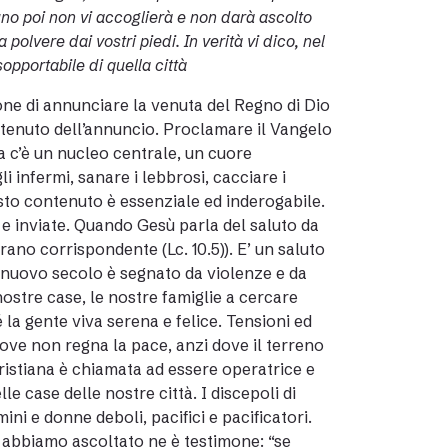
uno poi non vi accoglierà e non darà ascolto
 polvere dai vostri piedi. In verità vi dico, nel
opportabile di quella città
ne di annunciare la venuta del Regno di Dio
tenuto dell’annuncio. Proclamare il Vangelo
a c’è un nucleo centrale, un cuore
 infermi, sanare i lebbrosi, cacciare i
esto contenuto è essenziale ed inderogabile.
e inviate. Quando Gesù parla del saluto da
brano corrispondente (Lc. 10.5)). E’ un saluto
o nuovo secolo è segnato da violenze e da
nostre case, le nostre famiglie a cercare
 la gente viva serena e felice. Tensioni ed
ve non regna la pace, anzi dove il terreno
cristiana è chiamata ad essere operatrice e
le case delle nostre città. I discepoli di
 e donne deboli, pacifici e pacificatori.
 abbiamo ascoltato ne è testimone: “se