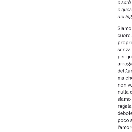
e sarà
e quest
del Si
Siamo 
cuore.
propri
senza 
per qu
arroga
dell’a
ma che
non vu
nulla 
siamo 
regala
debole
poco s
l’amor