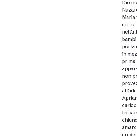
Dio no
Nazare
Maria 
cuore 
nell’a
bambin
porta 
in mez
prima 
appars
non pr
prove:
all’ad
Apriam
carico
fisica
chiunq
amare 
crede.