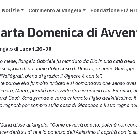
Notizie
Commento al Vangelo
Fondazione Età G
arta Domenica di Avven
ngelo di
Luca 1,26-38
to mese, l’angelo Gabriele fu mandato da Dio in una città della
sa sposa di un uomo della casa di Davide, di nome Giuseppe. L
“Rallégrati, piena di grazia: il Signore è con te”.
te parole ella fu molto turbata e si domandava che senso avess
mere, Maria, perché hai trovato grazia presso Dio. Ed ecco, conc
ai Gesù. Sarà grande e verrà chiamato Figlio dell’Altissimo; il 
e regnerà per sempre sulla casa di Giacobbe e il suo regno non
 Maria disse all’angelo: “Come avverrà questo, poiché non conos
scenderà su di te e la potenza dell’Altissimo ti coprirà con la