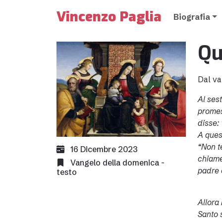
Vincenzo Paglia
Biografia
Qu
Dal va
Al ses
promes
disse: 
A ques
“Non te
16 Dicembre 2023
chiamer
Vangelo della domenica -
padre 
testo
Allora
Santo 