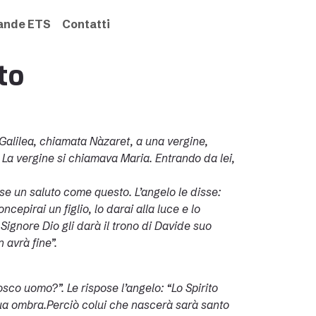
rande ETS
Contatti
to
 Galilea, chiamata Nàzaret, a una vergine,
a vergine si chiamava Maria. Entrando da lei,
e un saluto come questo. L’angelo le disse:
epirai un figlio, lo darai alla luce e lo
Signore Dio gli darà il trono di Davide suo
 avrà fine”.
co uomo?”. Le rispose l’angelo: “Lo Spirito
 sua ombra.Perciò colui che nascerà sarà santo