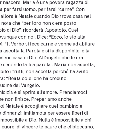
per nascere. Maria è una povera ragazza di
ta per farsi uomo, per farsi “carne”. Con
a allora è Natale quando Dio trova casa nel
o nota che “per loro non c’era posto
io di Dio”, ricorderà l’apostolo. Quel
vunque con noi. Dice: “Ecco, io sto alla
i. “Il Verbo si fece carne e venne ad abitare
 ascolta la Parola e si fa disponibile, è la
iviene casa di Dio. All’angelo che le era
e secondo la tua parola”. Maria non aspetta,
ito i frutti, non accetta perché ha avuto
irà: “Beata colei che ha creduto
itudine del Vangelo.
icizia e si aprirà all’amore. Prendiamoci
che non finisce. Prepariamo anche
o! Natale è accogliere quel bambino e
 dinnanzi: imitiamola per essere liberi di
impossibile a Dio. Nulla è impossibile a chi
o cuore, di vincere le paure che ci bloccano,