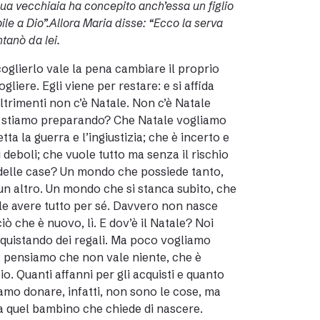
 sua vecchiaia ha concepito anch’essa un figlio
bile a Dio”.Allora Maria disse: “Ecco la serva
tanò da lei.
oglierlo vale la pena cambiare il proprio
iere. Egli viene per restare: e si affida
ltrimenti non c’è Natale. Non c’è Natale
le stiamo preparando? Che Natale vogliamo
a la guerra e l’ingiustizia; che è incerto e
 deboli; che vuole tutto ma senza il rischio
e delle case? Un mondo che possiede tanto,
un altro. Un mondo che si stanca subito, che
le avere tutto per sé. Davvero non nasce
 che è nuovo, lì. E dov’è il Natale? Noi
acquistando dei regali. Ma poco vogliamo
: pensiamo che non vale niente, che è
o. Quanti affanni per gli acquisti e quanto
amo donare, infatti, non sono le cose, ma
 a quel bambino che chiede di nascere.