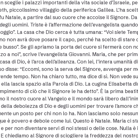
n sceglie i palazzi importanti della vita sociale d’Israele, 
th, piccolissimo villaggio della periferica Galilea. L’ha scel
fu Natale, a partire dal suo cuore che accolse il Signore. D
degli uomini. Triste è l’affermazione dell’evangelista quand
lloggio”. La casa che Dio cerca è tutta umana: “Voi siete Temp
o non avrà dove posare il capo, perché ha scelto di stare o
e busso”. Se gli apriamo la porta del cuore si fermerà con no
zo a noi”, scrive l’evangelista Giovanni. Maria, che per prima
casa di Dio, è l’arca dell’alleanza. Con lei, l’intera umanità d
o disse: “Eccomi, sono la serva del Signore, avvenga per m
ende tempo. Non ha chiaro tutto, ma dice di sì. Non vede sub
 ella lascia spazio alla Parola di Dio. La cugina Elisabetta d
empimento di ciò che il Signore le ha detto”. È la prima beat
o il nostro cuore al Vangelo e il mondo sarà libero dall’inim
 della debolezza di Dio e degli uomini per trovare l’amore 
mente un posto per chi non lo ha. Non lasciamo solo nessun
ue è povero e debole come lui. Questo è Natale. Maria ci sta
e per non diventare servi di noi stessi o delle cose. Nulla è 
 E chiediamo al Signore di sciogliere la freddezza del nostr