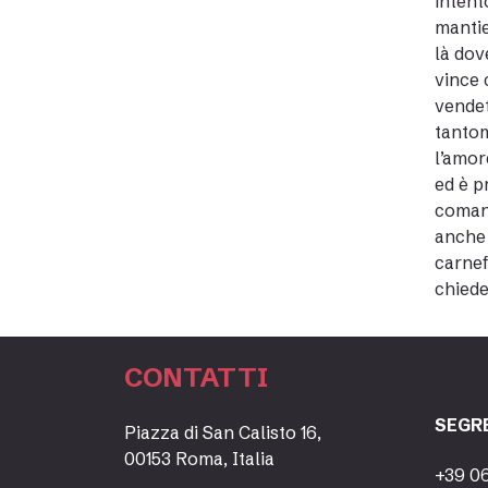
intent
mantie
là dov
vince 
vendet
tantom
l’amor
ed è p
comand
anche 
carnef
chiede
CONTATTI
SEGR
Piazza di San Calisto 16,
00153 Roma, Italia
+39 0