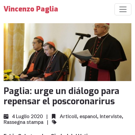
Vincenzo Paglia
Paglia: urge un diálogo para
repensar el poscoronarirus
4 Luglio 2020 |
Articoli
,
espanol
,
interviste
,
Rassegna stampa
|