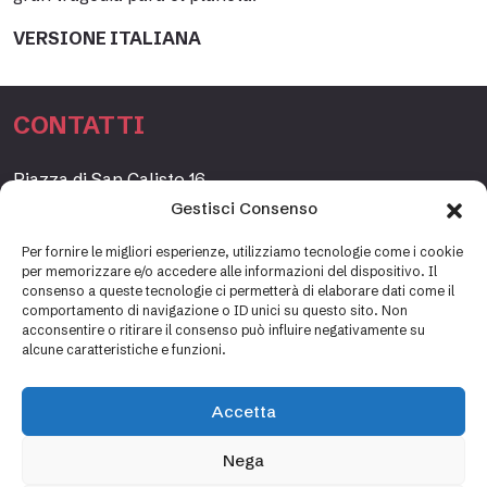
VERSIONE ITALIANA
CONTATTI
Piazza di San Calisto 16,
00153 Roma, Italia
Gestisci Consenso
www.fondazioneetagrande.org
Per fornire le migliori esperienze, utilizziamo tecnologie come i cookie
per memorizzare e/o accedere alle informazioni del dispositivo. Il
consenso a queste tecnologie ci permetterà di elaborare dati come il
comportamento di navigazione o ID unici su questo sito. Non
SEGRETERIA
acconsentire o ritirare il consenso può influire negativamente su
alcune caratteristiche e funzioni.
+39 06 69887184
info@fondazioneetagrande.it
Accetta
Carlotta Tani, Paolo Mancinelli
Nega