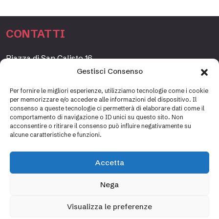
CONTATTI
Piazza di San Calisto 16,
00153 Roma, Italia
Gestisci Consenso
www.fondazioneetagrande.org
Per fornire le migliori esperienze, utilizziamo tecnologie come i cookie
per memorizzare e/o accedere alle informazioni del dispositivo. Il
consenso a queste tecnologie ci permetterà di elaborare dati come il
comportamento di navigazione o ID unici su questo sito. Non
SEGRETERIA
acconsentire o ritirare il consenso può influire negativamente su
alcune caratteristiche e funzioni.
+39 06 69887184
info@fondazioneetagrande.it
Accetta
Carlotta Tani, Paolo Mancinelli
Nega
Visualizza le preferenze