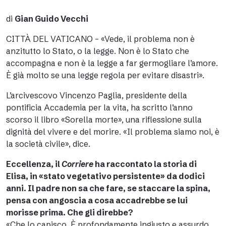
di
Gian Guido Vecchi
CITTÀ DEL VATICANO – «Vede, il problema non è
anzitutto lo Stato, o la legge. Non è lo Stato che
accompagna e non è la legge a far germogliare l’amore.
È già molto se una legge regola per evitare disastri».
L’arcivescovo Vincenzo Paglia, presidente della
pontificia Accademia per la vita, ha scritto l’anno
scorso il libro «Sorella morte», una riflessione sulla
dignità del vivere e del morire. «Il problema siamo noi, è
la società civile», dice.
Eccellenza, il
Corriere
ha raccontato la storia di
Elisa, in «stato vegetativo persistente» da dodici
anni. Il padre non sa che fare, se staccare la spina,
pensa con angoscia a cosa accadrebbe se lui
morisse prima. Che gli direbbe?
«Che lo capisco. È profondamente ingiusto e assurdo