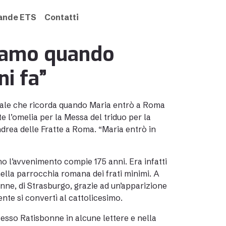
rande ETS
Contatti
riamo quando
i fa”
ciale che ricorda quando Maria entrò a Roma
e l’omelia per la Messa del triduo per la
drea delle Fratte a Roma. “Maria entrò in
o l’avvenimento compie 175 anni. Era infatti
ella parrocchia romana dei frati minimi. A
onne, di Strasburgo, grazie ad un’apparizione
te si convertì al cattolicesimo.
tesso Ratisbonne in alcune lettere e nella