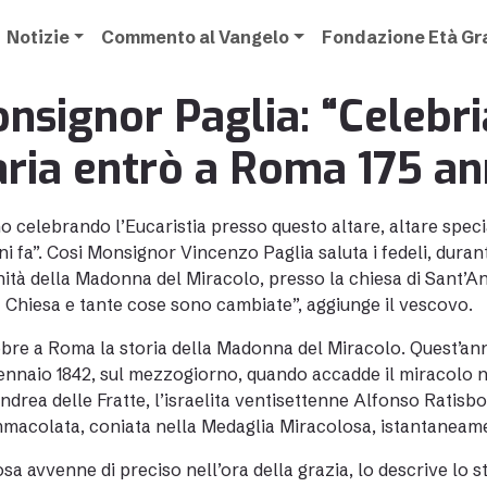
Notizie
Commento al Vangelo
Fondazione Età G
nsignor Paglia: “Celeb
ria entrò a Roma 175 ann
o celebrando l’Eucaristia presso questo altare, altare spe
ni fa”. Cosi Monsignor Vincenzo Paglia saluta i fedeli, durant
ità della Madonna del Miracolo, presso la chiesa di Sant’An
 Chiesa e tante cose sono cambiate”, aggiunge il vescovo.
ebre a Roma la storia della Madonna del Miracolo. Quest’ann
gennaio 1842, sul mezzogiorno, quando accadde il miracolo n
ndrea delle Fratte, l’israelita ventisettenne Alfonso Ratisb
mmacolata, coniata nella Medaglia Miracolosa, istantaneamen
sa avvenne di preciso nell’ora della grazia, lo descrive lo s