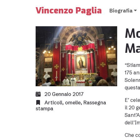
Vincenzo Paglia
Biografia
Mo
Ma
“Stiam
175 an
Solenn
questa
20 Gennaio 2017
E’ cel
Articoli
,
omelie
,
Rassegna
il 20 
stampa
Sant’A
dell’I
Che co