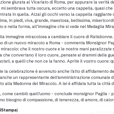
zione giurata al Vicariato di Roma, per appurare la verità de
 mi sembrava tutta oscura, eccetto una cappella, quasi che tu
trata in quella. Alzai gli occhi verso la cappella raggiante di 
ma, in piedi, viva, grande, maestosa, bellissima, misericordi
tto e nella forma, all’immagine che si vede nel Medaglia Mir
lla immagine miracolosa a cambiare il cuore di Ratisbonne.
o di un nuovo miracolo a Roma – commenta Monsignor Paglia
miracolo: che il nostro cuore e le nostre mani paralizzate 
 che convertano il loro cuore…pensate ai drammi delle guerr
otati, a quelli che non ce la fanno. Aprite il vostro cuore: q
e la celebrazione è avvenuto anche l’atto di affidamento d
i anche un rappresentante dell’amministrazione comunale di 
to alla Madonna del Miracolo. A lei è affidata tutta la città 
, come cambiò quell’uomo – conclude monsignor Paglia – po
o bisogno di compassione, di tenerezza, di amore, di calor
iStampa
)