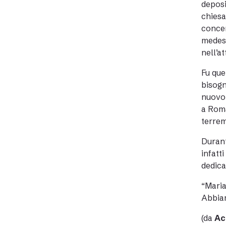
deposi
chiesa
concen
medesi
nell’a
Fu que
bisogn
nuovo 
a Roma
terrem
Durant
infatt
dedica
“Maria
Abbiam
(da
Ac