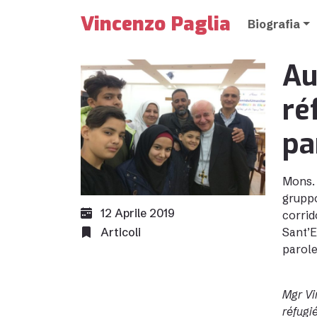
Vincenzo Paglia
Biografia
Au
ré
pa
Mons. 
gruppo 
12 Aprile 2019
corrid
Articoli
Sant’E
parole
Mgr Vi
réfugié