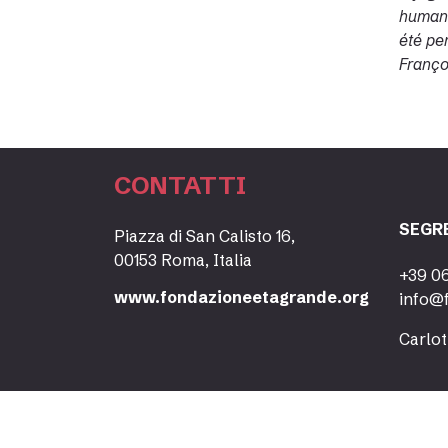
humanit
été pe
Françoi
CONTATTI
SEGR
Piazza di San Calisto 16,
00153 Roma, Italia
+39 0
www.fondazioneetagrande.org
info@
Carlot