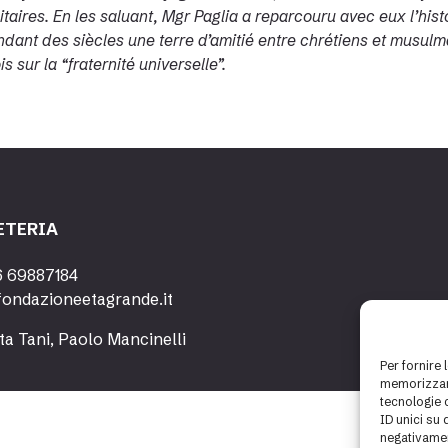
aires. En les saluant, Mgr Paglia a reparcouru avec eux l’histoi
ndant des siècles une terre d’amitié entre chrétiens et musulm
s sur la “fraternité universelle”.
ETERIA
6 69887184
fondazioneetagrande.it
ta Tani, Paolo Mancinelli
Per fornire 
memorizzare
tecnologie 
ID unici su 
negativamen