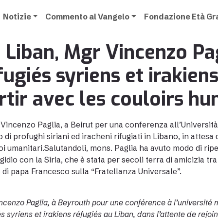
Notizie
Commento al Vangelo
Fondazione Età G
 Liban, Mgr Vincenzo Pag
fugiés syriens et irakiens
rtir avec les couloirs hu
Vincenzo Paglia, a Beirut per una conferenza all’Universit
di profughi siriani ed iracheni rifugiati in Libano, in attesa d
oi umanitari.Salutandoli, mons. Paglia ha avuto modo di riper
gidio con la Siria, che è stata per secoli terra di amicizia tr
 di papa Francesco sulla “Fratellanza Universale”.
ncenzo Paglia, à Beyrouth pour une conférence à l’université 
s syriens et irakiens réfugiés au Liban, dans l’attente de rejoin