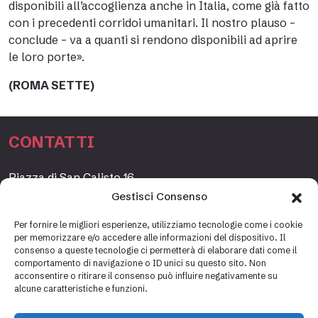
disponibili all’accoglienza anche in Italia, come già fatto
con i precedenti corridoi umanitari. Il nostro plauso –
conclude – va a quanti si rendono disponibili ad aprire
le loro porte».
(ROMA SETTE)
CONTATTI
Piazza di San Calisto 16,
00153 Roma, Italia
Gestisci Consenso
www.fondazioneetagrande.org
Per fornire le migliori esperienze, utilizziamo tecnologie come i cookie
per memorizzare e/o accedere alle informazioni del dispositivo. Il
consenso a queste tecnologie ci permetterà di elaborare dati come il
comportamento di navigazione o ID unici su questo sito. Non
SEGRETERIA
acconsentire o ritirare il consenso può influire negativamente su
alcune caratteristiche e funzioni.
+39 06 69887184