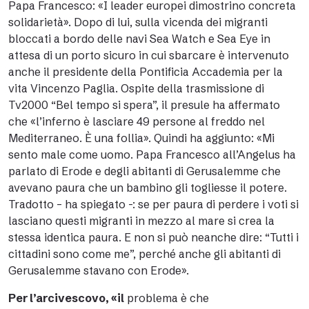
Papa Francesco
: «I leader europei dimostrino concreta
solidarietà». Dopo di lui, sulla vicenda dei migranti
bloccati a bordo delle navi Sea Watch e Sea Eye in
attesa di un porto sicuro in cui sbarcare è intervenuto
anche il presidente della Pontificia Accademia per la
vita Vincenzo Paglia. Ospite della trasmissione di
Tv2000 “Bel tempo si spera”, il presule ha affermato
che «l’inferno è lasciare 49 persone al freddo nel
Mediterraneo. È una follia». Quindi ha aggiunto: «Mi
sento male come uomo. Papa Francesco all’Angelus ha
parlato di Erode e degli abitanti di Gerusalemme che
avevano paura che un bambino gli togliesse il potere.
Tradotto – ha spiegato -: se per paura di perdere i voti si
lasciano questi migranti in mezzo al mare si crea la
stessa identica paura. E non si può neanche dire: “Tutti i
cittadini sono come me”, perché anche gli abitanti di
Gerusalemme stavano con Erode».
Per l’arcivescovo, «il
problema è che