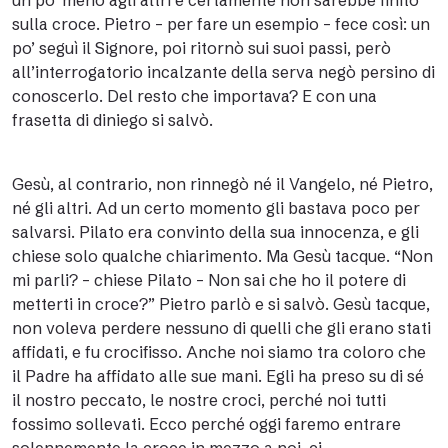
un po’ meno agli altri e certamente non sarebbe finito
sulla croce. Pietro – per fare un esempio – fece così: un
po’ seguì il Signore, poi ritornò sui suoi passi, però
all’interrogatorio incalzante della serva negò persino di
conoscerlo. Del resto che importava? E con una
frasetta di diniego si salvò.
Gesù, al contrario, non rinnegò né il Vangelo, né Pietro,
né gli altri. Ad un certo momento gli bastava poco per
salvarsi. Pilato era convinto della sua innocenza, e gli
chiese solo qualche chiarimento. Ma Gesù tacque. “Non
mi parli? – chiese Pilato – Non sai che ho il potere di
metterti in croce?” Pietro parlò e si salvò. Gesù tacque,
non voleva perdere nessuno di quelli che gli erano stati
affidati, e fu crocifisso. Anche noi siamo tra coloro che
il Padre ha affidato alle sue mani. Egli ha preso su di sé
il nostro peccato, le nostre croci, perché noi tutti
fossimo sollevati. Ecco perché oggi faremo entrare