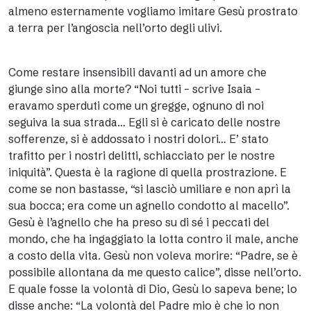
almeno esternamente vogliamo imitare Gesù prostrato
a terra per l’angoscia nell’orto degli ulivi.
Come restare insensibili davanti ad un amore che
giunge sino alla morte? “Noi tutti – scrive Isaia –
eravamo sperduti come un gregge, ognuno di noi
seguiva la sua strada… Egli si è caricato delle nostre
sofferenze, si è addossato i nostri dolori… E’ stato
trafitto per i nostri delitti, schiacciato per le nostre
iniquità”. Questa è la ragione di quella prostrazione. E
come se non bastasse, “si lasciò umiliare e non aprì la
sua bocca; era come un agnello condotto al macello”.
Gesù è l’agnello che ha preso su di sé i peccati del
mondo, che ha ingaggiato la lotta contro il male, anche
a costo della vita. Gesù non voleva morire: “Padre, se è
possibile allontana da me questo calice”, disse nell’orto.
E quale fosse la volontà di Dio, Gesù lo sapeva bene; lo
disse anche: “La volontà del Padre mio è che io non