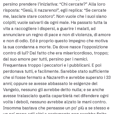
persino prendere l’iniziativa: “Chi cercate?” Alla loro
risposta: “Gesù, il nazareno!”, egli replica: “Se cercate
me, lasciate stare costoro”. Non vuole che i suoi siano
colpiti; vuole salvarli da ogni male. Ha passato tutta la
vita a raccogliere i dispersi, a guarire i malati, ad
annunciare un regno di pace e non di violenza, di amore
e non di odio. Ed è proprio questo impegno che motiva
la sua condanna a morte. Da dove nasce l’opposizione
contro di lui? Dal fatto che era misericordioso, troppo;
dal suo amore per tutti, persino per i nemici.
Frequentava troppo i peccatori e i pubblicani. E poi
perdonava tutti, e facilmente. Sarebbe stato sufficiente
che si fosse fermato a Nazareth e avrebbe superato i 33
anni; oppure se avesse abbassato le esigenze del
Vangelo, nessuno gli avrebbe detto nulla; e se anche
avesse tralasciato quella caparbietà nel difendere ogni
volta i deboli, nessuno avrebbe alzato le mani contro.
Insomma bastava che pensasse un po’ più a se stesso e