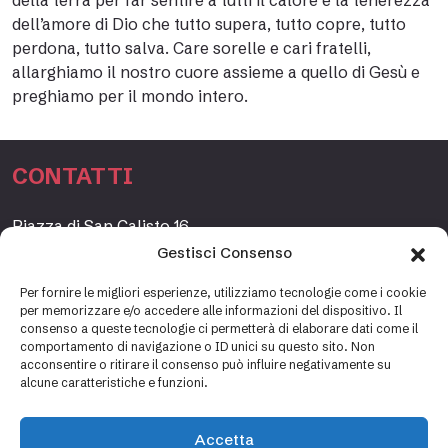
della terra per far sentire a tutti il calore e la tenerezza
dell’amore di Dio che tutto supera, tutto copre, tutto
perdona, tutto salva. Care sorelle e cari fratelli,
allarghiamo il nostro cuore assieme a quello di Gesù e
preghiamo per il mondo intero.
CONTATTI
Piazza di San Calisto 16,
00153 Roma, Italia
Gestisci Consenso
www.fondazioneetagrande.org
Per fornire le migliori esperienze, utilizziamo tecnologie come i cookie
per memorizzare e/o accedere alle informazioni del dispositivo. Il
consenso a queste tecnologie ci permetterà di elaborare dati come il
comportamento di navigazione o ID unici su questo sito. Non
SEGRETERIA
acconsentire o ritirare il consenso può influire negativamente su
alcune caratteristiche e funzioni.
+39 06 69887184
info@fondazioneetagrande.it
Accetta