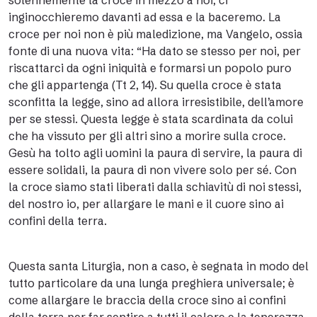
solennemente la croce in mezzo a noi, ci
inginocchieremo davanti ad essa e la baceremo. La
croce per noi non è più maledizione, ma Vangelo, ossia
fonte di una nuova vita: “Ha dato se stesso per noi, per
riscattarci da ogni iniquità e formarsi un popolo puro
che gli appartenga (Tt 2, 14). Su quella croce è stata
sconfitta la legge, sino ad allora irresistibile, dell’amore
per se stessi. Questa legge è stata scardinata da colui
che ha vissuto per gli altri sino a morire sulla croce.
Gesù ha tolto agli uomini la paura di servire, la paura di
essere solidali, la paura di non vivere solo per sé. Con
la croce siamo stati liberati dalla schiavitù di noi stessi,
del nostro io, per allargare le mani e il cuore sino ai
confini della terra.
Questa santa Liturgia, non a caso, è segnata in modo del
tutto particolare da una lunga preghiera universale; è
come allargare le braccia della croce sino ai confini