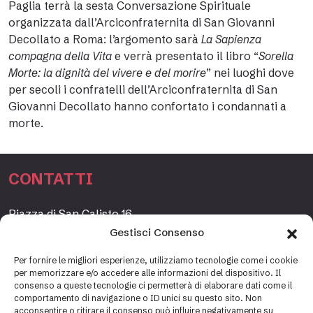
Paglia terrà la sesta Conversazione Spirituale
organizzata dall’Arciconfraternita di San Giovanni
Decollato a Roma: l’argomento sarà
La Sapienza
compagna della Vita
e verrà presentato il libro “
Sorella
Morte: la dignità del vivere e del morire
” nei luoghi dove
per secoli i confratelli dell’Arciconfraternita di San
Giovanni Decollato hanno confortato i condannati a
morte.
CONTATTI
Piazza di San Calisto 16,
00153 Roma, Italia
Gestisci Consenso
www.fondazioneetagrande.org
Per fornire le migliori esperienze, utilizziamo tecnologie come i cookie
per memorizzare e/o accedere alle informazioni del dispositivo. Il
consenso a queste tecnologie ci permetterà di elaborare dati come il
comportamento di navigazione o ID unici su questo sito. Non
SEGRETERIA
acconsentire o ritirare il consenso può influire negativamente su