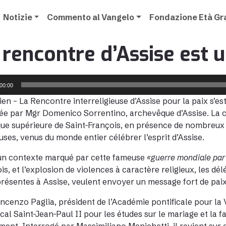
Notizie
Commento al Vangelo
Fondazione Età G
 rencontre d’Assise est 
00:00
ien – La Rencontre interreligieuse d’Assise pour la paix s’
ée par Mgr Domenico Sorrentino, archevêque d’Assise. La cé
que supérieure de Saint-François, en présence de nombreux
euses, venus du monde entier célébrer l’esprit d’Assise.
un contexte marqué par cette fameuse
«guerre mondiale pa
is, et l’explosion de violences à caractère religieux, les dél
présentes à Assise, veulent envoyer un message fort de paix
ncenzo Paglia, président de l’Académie pontificale pour la Vi
ical Saint-Jean-Paul II pour les études sur le mariage et la 