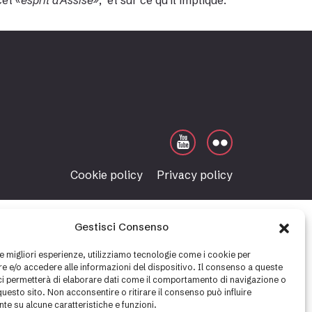
cet
«esprit d’Assise»
, et sur ce qu’il implique.
Cookie policy
Privacy policy
Gestisci Consenso
le migliori esperienze, utilizziamo tecnologie come i cookie per
 e/o accedere alle informazioni del dispositivo. Il consenso a queste
ci permetterà di elaborare dati come il comportamento di navigazione o
questo sito. Non acconsentire o ritirare il consenso può influire
te su alcune caratteristiche e funzioni.