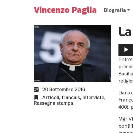
Vincenzo Paglia
Biografia
La
Audio
Player
Entret
présid
Basili
religi
20 Settembre 2016
Dans 
Articoli
,
francais
,
interviste
,
Franço
Rassegna stampa
400), 
Mgr Vi
pontif