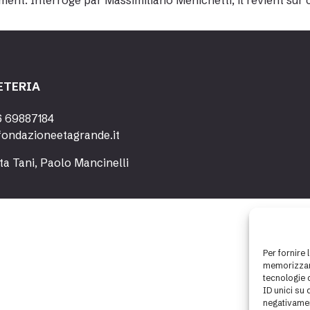
ent. Interrogé par Massimiliano Menichetti, il revient sur 
ETERIA
6 69887184
fondazioneetagrande.it
ta Tani, Paolo Mancinelli
Per fornire 
memorizzare
tecnologie 
ID unici su 
negativamen