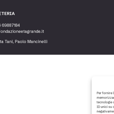
ETERIA
6 69887184
fondazioneetagrande.it
ta Tani, Paolo Mancinelli
Per fornire 
memorizzare
tecnologie 
ID unici su 
negativamen