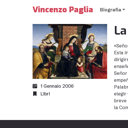
Vincenzo Paglia
Biografia
La
«Señor
Esta i
dirigi
enseñe
Señor 
empeño
1 Gennaio 2006
Palabr
Libri
elegir
breve 
la Com