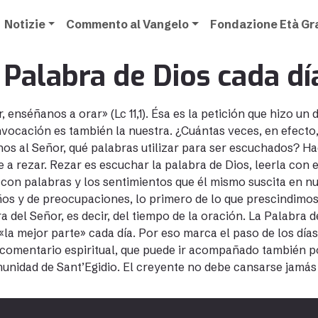
Notizie
Commento al Vangelo
Fondazione Età G
 Palabra de Dios cada d
, enséñanos a orar» (Lc 11,1). Ésa es la petición que hizo un 
nvocación es también la nuestra. ¿Cuántas veces, en efec
rnos al Señor, qué palabras utilizar para ser escuchados? 
 a rezar. Rezar es escuchar la palabra de Dios, leerla con e
con palabras y los sentimientos que él mismo suscita en nu
s y de preocupaciones, lo primero de lo que prescindimos
a del Señor, es decir, del tiempo de la oración. La Palabra 
 «la mejor parte» cada día. Por eso marca el paso de los día
comentario espiritual, que puede ir acompañado también p
unidad de Sant’Egidio. El creyente no debe cansarse jamás 