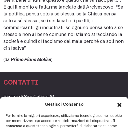
per il bene di tutti e questo è quello che va riscoperto”.
E qui il monito e l’allarme lanciato dall’Arcivescovo: “Se
la politica pensa solo a sé stessa, se la Chiesa pensa
solo a sé stessa , se i sindacati o i partiti, i
commercianti, gli industriali, se ognuno pensa solo a sé
stesso e non al bene comune noi stiamo stracciando la
società e quindi ci facciamo del male perché da soli non
ci si salva”.
(da
Primo Piano Molise
)
CONTATTI
Piazza di San Calisto 16,
00153 Roma, Italia
Gestisci Consenso
www.fondazioneetagrande.org
Per fornire le migliori esperienze, utilizziamo tecnologie come i cookie
per memorizzare e/o accedere alle informazioni del dispositivo. Il
consenso a queste tecnologie ci permetterà di elaborare dati come il