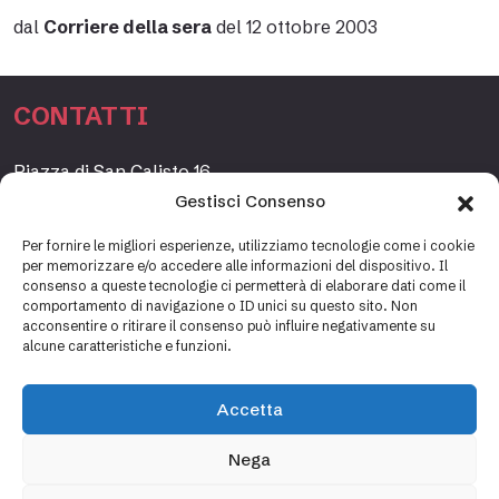
dal
Corriere della sera
del 12 ottobre 2003
CONTATTI
Piazza di San Calisto 16,
00153 Roma, Italia
Gestisci Consenso
www.fondazioneetagrande.org
Per fornire le migliori esperienze, utilizziamo tecnologie come i cookie
per memorizzare e/o accedere alle informazioni del dispositivo. Il
consenso a queste tecnologie ci permetterà di elaborare dati come il
comportamento di navigazione o ID unici su questo sito. Non
SEGRETERIA
acconsentire o ritirare il consenso può influire negativamente su
alcune caratteristiche e funzioni.
+39 06 69887184
info@fondazioneetagrande.it
Accetta
Carlotta Tani, Paolo Mancinelli
Nega