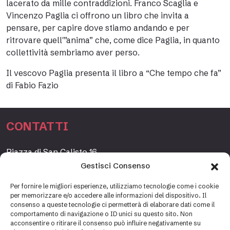
lacerato da mille contraddizioni. Franco Scaglia e
Vincenzo Paglia ci offrono un libro che invita a
pensare, per capire dove stiamo andando e per
ritrovare quell'”anima” che, come dice Paglia, in quanto
collettività sembriamo aver perso.
Il vescovo Paglia presenta il libro a “Che tempo che fa”
di Fabio Fazio
CONTATTI
Piazza di San Calisto 16,
00153 Roma, Italia
Gestisci Consenso
www.fondazioneetagrande.org
Per fornire le migliori esperienze, utilizziamo tecnologie come i cookie
per memorizzare e/o accedere alle informazioni del dispositivo. Il
consenso a queste tecnologie ci permetterà di elaborare dati come il
comportamento di navigazione o ID unici su questo sito. Non
SEGRETERIA
acconsentire o ritirare il consenso può influire negativamente su