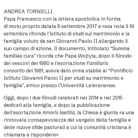
ANDREA TORNIELLI
Papa Francesco con la lettera apostolica in forma
di
motu proprio
datata 8 settembre 2017 e resa nota il 19
settembre rifonda l’istituto di studi sul matrimonio e la
famiglia voluto da san Giovanni Paolo II
allargando il
suo campo di azione.
Il documento, intitolato
“Summa
familiae curaˮ
ricorda che Papa Wojtyla, dopo il Sinodo
dei vescovi del 1980 e l’esortazione
Familiaris
consortio
del 1981, aveva dato orma stabile al
“Pontificio
Istituto Giovanni Paolo II per studi su matrimonio e
famigliaˮ, attivo presso l’Università Lateranense.
Oggi, dopo i due Sinodi celebrati nel 2014 e nel 2015
dedicati alla famiglia, e dopo la pubblicazione
dell’esortazione
Amoris laetitia
, la Chiesa è giunta «a una
rinnovata consapevolezza del vangelo della famiglia e
delle nuove sfide pastorali a cui la comunità cristiana è
chiamata a rispondere».