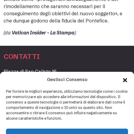
rimodellamento che saranno necessari per il
conseguimento degli obiettivi del nuovo soggetto», e
che dunque godono della fiducia del Pontefice.
(da
Vatican Insider – La Stampa
)
CONTATTI
Piazza di San Calisto 16,
00153 Roma, Italia
Gestisci Consenso
www.fondazioneetagrande.org
Per fornire le migliori esperienze, utilizziamo tecnologie come i cookie
per memorizzare e/o accedere alle informazioni del dispositivo. Il
consenso a queste tecnologie ci permetterà di elaborare dati come il
comportamento di navigazione o ID unici su questo sito. Non
SEGRETERIA
acconsentire o ritirare il consenso può influire negativamente su
alcune caratteristiche e funzioni.
+39 06 69887184
info@fondazioneetagrande.it