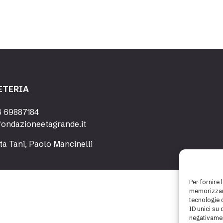
ETERIA
6 69887184
fondazioneetagrande.it
ta Tani, Paolo Mancinelli
Per fornire 
memorizzare
tecnologie 
ID unici su 
negativamen