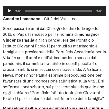
Audio
00:00
00:00
Player
Amedeo Lomonaco –
Città del Vaticano
Sono passati 5 anni dal
Chirografo
, datato 15 agosto
2016, di Papa Francesco per la nomina di
monsignor
Vincenzo Paglia
a gran cancelliere del Pontificio
Istituto Giovanni Paolo II per studi su matrimonio e
famiglia e a presidente della Pontificia Accademia per la
Vita. In questi anni e nell’ultimo periodo scosso dalla
pandemia, il cammino tracciato in questi peculiari e
cruciali ambiti, si intreccia con nuove sfide. A Vatican
News, monsignor Paglia esprime preoccupazione per
l’avanzare di una “concezione salutistica sulla vita”. E si
sofferma, innanzitutto, sui passi compiuti da quello che
oggi si chiama “Pontificio Istituto teologico Giovanni
Paolo II per le scienze del matrimonio e della famiglia”.
Monsignor Paglia, cosa è cambiato in questi cinque