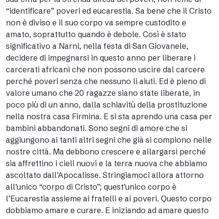
“identificare” poveri ed eucarestia. Sa bene che il Cristo
non è diviso e il suo corpo va sempre custodito e
amato, soprattutto quando è debole. Così è stato
significativo a Narni, nella festa di San Giovanele,
decidere di impegnarsi in questo anno per liberare i
carcerati africani che non possono uscire dal carcere
perché poveri senza che nessuno li aiuti. Ed è pieno di
valore umano che 20 ragazze siano state liberate, in
poco più di un anno, dalla schiavitù della prostituzione
nella nostra casa Firmina. E si sta aprendo una casa per
bambini abbandonati. Sono segni di amore che si
aggiungono ai tanti altri segni che già si compiono nelle
nostre città. Ma debbono crescere e allargarsi perché
sia affrettino i cieli nuovi e la terra nuova che abbiamo
ascoltato dall’Apocalisse. Stringiamoci allora attorno
all’unico “corpo di Cristo”; quest’unico corpo è
l’Eucarestia assieme ai fratelli e ai poveri. Questo corpo
dobbiamo amare e curare. E iniziando ad amare questo