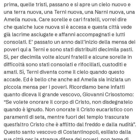
prima, quelle tristi, passano e si apre un cielo nuovo e
una terra nuova, una Terni nuova, una Narni nuova, una
Amelia nuova. Care sorelle e cari fratelli, vorrei dire
che qualche luce nuova si è accesa e questa città vede
già lacrime asciugate e affanni accompagnati e lutti
consolati. E’ passato un anno dall’inizio della mensa dei
poveri qui a Terni e sono stati distribuiti diecimila pasti.
Sì, per diecimila volte alcuni fratelli e alcune sorelle in
difficoltà sono stati consolati e rifocillati, custoditi e
amati. Sì, Terni diventa come il cielo quando questo
accade. Ed è bello che anche ad Amelia sia iniziata un
piccola mensa per i poveri. Ricordiamo bene infatti
quanto diceva il grande vescovo, Giovanni Crisostomo:
“Se volete onorare il corpo di Cristo, non disdegnatelo
quando è ignudo. Non onorate il Cristo eucaristico con
paramenti di seta, mentre fuori del tempio trascurate
quest’altro Cristo che è afflitto dal freddo e dalla nudità”.
Questo santo vescovo di Costantinopoli, esiliato dalla
sua città per la strenua difesa dei poveri, non teme di