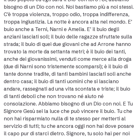
bisogno di un Dio con noi. Noi bastiamo più a noi stessi.
C’è troppa violenza, troppo odio, troppa indifferenza,
troppa ingiustizia. La notte è ancora alta nel mondo. E’
buio anche a Terni, Narni e Amelia. E’ il buio degli
anziani lasciati soli; il buio delle ragazze sfruttate sulla
strada; il buio di quei due giovani che ad Arrone hanno
trovato la morte da settanta metri; è il buio dei tanti,
anche dei giovanissimi, venduti come merce alla droga
(due di Narni sono tristemente scomparsi); è il buio di
tante donne tradite, di tanti bambini lasciati soli anche
dentro casa; il buio di tanti uomini che si lasciano
andare, rassegnati ad una vita scontata e triste; il buio
di tanti deboli che non trovano né aiuto né
consolazione. Abbiamo bisogno di un Dio con noi. E Tu
Signore Gesù sei la luce che può vincere il buio. Tu che
non hai risparmiato nulla di te stesso per metterti al
servizio di tutti; tu che ancora oggi non hai dove posare
il capo pur di starci dietro. Signore, tu solo hai per noi