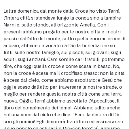
L’altra domenica dal monte della Croce ho visto Terni,
l’intera città si stendeva lungo la conca sino a lambire
Narni e, sullo sfondo, all’orizzonte Amelia. Con i
presenti abbiamo pregato per le nostre città e i nostri
paesi e dall’alto del monte, sotto quella enorme croce di
acciaio, abbiamo invocato da Dio la benedizione su
tutti, sulle nostre famiglie, sui piccoli, sui giovani, sugli
adulti, sugli anziani. Care sorelle cari fratelli, potremmo
dire, che oggi quella croce è come scesa in basso. No,
non la croce è scesa ma il crocifisso stesso; non la città
è scesa dal cielo, come abbiamo ascoltato; è Gesù che
oggi è sceso dall’alto per traversare le nostre strade, o
meglio per rendere questa nostra città come una terra
nuova. Oggi a Terni abbiamo ascoltato l’Apocalisse, il
libro del compimento dei tempi. Abbiamo udito anche
noi una voce dal cielo che dice: “Ecco la dimora di Dio
con gli uomini! Egli dimorerà tra di loro ed essi saranno
il suo popolo ed egli sarà il Dio-con loro”. Sì, abbiamo