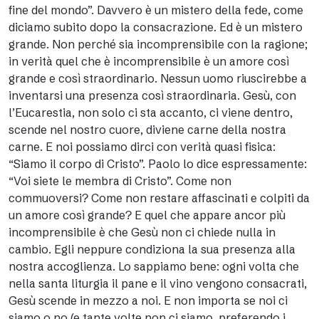
fine del mondo”. Davvero è un mistero della fede, come
diciamo subito dopo la consacrazione. Ed è un mistero
grande. Non perché sia incomprensibile con la ragione;
in verità quel che è incomprensibile è un amore così
grande e così straordinario. Nessun uomo riuscirebbe a
inventarsi una presenza così straordinaria. Gesù, con
l’Eucarestia, non solo ci sta accanto, ci viene dentro,
scende nel nostro cuore, diviene carne della nostra
carne. E noi possiamo dirci con verità quasi fisica:
“Siamo il corpo di Cristo”. Paolo lo dice espressamente:
“Voi siete le membra di Cristo”. Come non
commuoversi? Come non restare affascinati e colpiti da
un amore così grande? E quel che appare ancor più
incomprensibile è che Gesù non ci chiede nulla in
cambio. Egli neppure condiziona la sua presenza alla
nostra accoglienza. Lo sappiamo bene: ogni volta che
nella santa liturgia il pane e il vino vengono consacrati,
Gesù scende in mezzo a noi. E non importa se noi ci
siamo o no (e tante volte non ci siamo, preferendo i