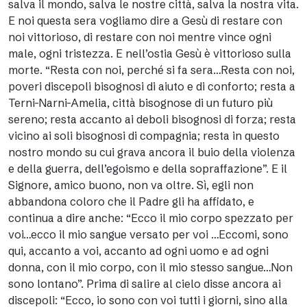
salva il mondo, salva le nostre città, salva la nostra vita.
E noi questa sera vogliamo dire a Gesù di restare con
noi vittorioso, di restare con noi mentre vince ogni
male, ogni tristezza. E nell’ostia Gesù è vittorioso sulla
morte. “Resta con noi, perché si fa sera…Resta con noi,
poveri discepoli bisognosi di aiuto e di conforto; resta a
Terni-Narni-Amelia, città bisognose di un futuro più
sereno; resta accanto ai deboli bisognosi di forza; resta
vicino ai soli bisognosi di compagnia; resta in questo
nostro mondo su cui grava ancora il buio della violenza
e della guerra, dell’egoismo e della sopraffazione”. E il
Signore, amico buono, non va oltre. Sì, egli non
abbandona coloro che il Padre gli ha affidato, e
continua a dire anche: “Ecco il mio corpo spezzato per
voi…ecco il mio sangue versato per voi …Eccomi, sono
qui, accanto a voi, accanto ad ogni uomo e ad ogni
donna, con il mio corpo, con il mio stesso sangue…Non
sono lontano”. Prima di salire al cielo disse ancora ai
discepoli: “Ecco, io sono con voi tutti i giorni, sino alla