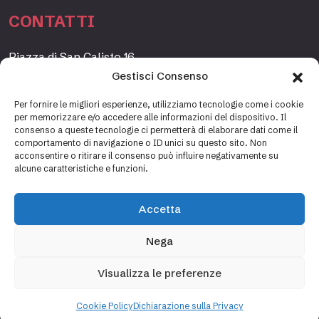
CONTATTI
Piazza di San Calisto 16,
00153 Roma, Italia
Gestisci Consenso
www.fondazioneetagrande.org
Per fornire le migliori esperienze, utilizziamo tecnologie come i cookie
per memorizzare e/o accedere alle informazioni del dispositivo. Il
consenso a queste tecnologie ci permetterà di elaborare dati come il
comportamento di navigazione o ID unici su questo sito. Non
SEGRETERIA
acconsentire o ritirare il consenso può influire negativamente su
alcune caratteristiche e funzioni.
+39 06 69887184
info@fondazioneetagrande.it
Accetta
Carlotta Tani, Paolo Mancinelli
Nega
Visualizza le preferenze
Cookie policy
Privacy policy
Cookie Policy
Dichiarazione sulla Privacy