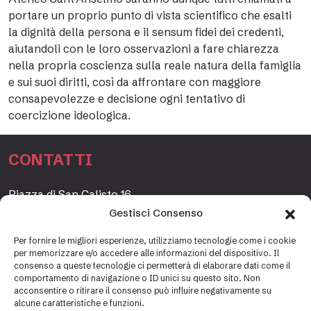
portare un proprio punto di vista scientifico che esalti
la dignità della persona e il sensum fidei dei credenti,
aiutandoli con le loro osservazioni a fare chiarezza
nella propria coscienza sulla reale natura della famiglia
e sui suoi diritti, così da affrontare con maggiore
consapevolezze e decisione ogni tentativo di
coercizione ideologica.
CONTATTI
Piazza di San Calisto 16,
00153 Roma, Italia
Gestisci Consenso
www.fondazioneetagrande.org
Per fornire le migliori esperienze, utilizziamo tecnologie come i cookie
per memorizzare e/o accedere alle informazioni del dispositivo. Il
consenso a queste tecnologie ci permetterà di elaborare dati come il
comportamento di navigazione o ID unici su questo sito. Non
SEGRETERIA
acconsentire o ritirare il consenso può influire negativamente su
alcune caratteristiche e funzioni.