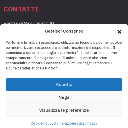
CONTATTI
Piazza di San Calisto 16,
00153 Roma, Italia
Gestisci Consenso
www.fondazioneetagrande.org
Per fornire le migliori esperienze, utilizziamo tecnologie come i cookie
per memorizzare e/o accedere alle informazioni del dispositivo. Il
consenso a queste tecnologie ci permetterà di elaborare dati come il
comportamento di navigazione o ID unici su questo sito. Non
SEGRETERIA
acconsentire o ritirare il consenso può influire negativamente su
alcune caratteristiche e funzioni.
+39 06 69887184
info@fondazioneetagrande.it
Accetta
Carlotta Tani, Paolo Mancinelli
Nega
Visualizza le preferenze
Cookie policy
Privacy policy
Cookie Policy
Dichiarazione sulla Privacy