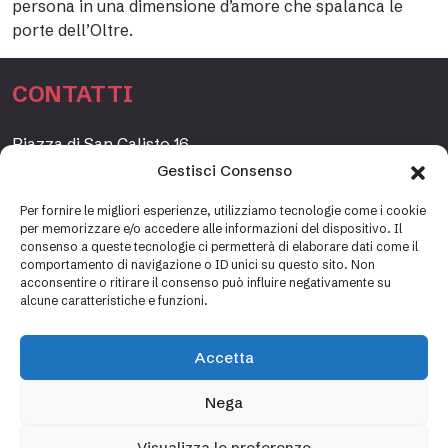
persona in una dimensione d’amore che spalanca le
porte dell’Oltre.
CONTATTI
Piazza di San Calisto 16,
00153 Roma, Italia
Gestisci Consenso
www.fondazioneetagrande.org
Per fornire le migliori esperienze, utilizziamo tecnologie come i cookie
per memorizzare e/o accedere alle informazioni del dispositivo. Il
consenso a queste tecnologie ci permetterà di elaborare dati come il
comportamento di navigazione o ID unici su questo sito. Non
SEGRETERIA
acconsentire o ritirare il consenso può influire negativamente su
alcune caratteristiche e funzioni.
+39 06 69887184
info@fondazioneetagrande.it
Accetta
Carlotta Tani, Paolo Mancinelli
Nega
Visualizza le preferenze