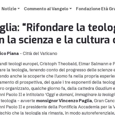
Notizie
Commento al Vangelo
Fondazione Età G
glia: “Rifondare la teol
n la scienza e la cultur
ico Piana
– Città del Vaticano
andi teologi europei, Cristoph Theobald, Elmar Salmann e Pi
are la teologia, tenendo conto del progresso delle scienze e 
endo anche le scoperte che l’uomo fa nella propria esperien
mento di prospettiva, del quale i tre esponenti della teol
ro organizzato, qualche giorno fa, dalla cattedra
Gaudium e
ni Paolo II e intitolato ‘
Oggi e domani, immaginare la teologi
 teologia – avverte
monsignor Vincenzo Paglia
, Gran Cance
ni Paolo II e presidente della Pontificia Accademia per la Vit
 rischio che la teologia sia rimasta, in modo autoreferenziale,