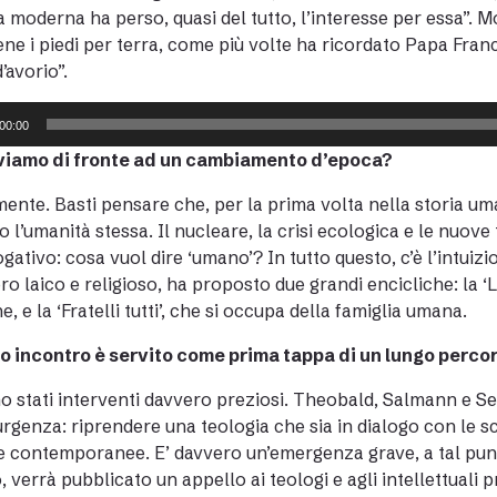
a moderna ha perso, quasi del tutto, l’interesse per essa”. M
ene i piedi per terra, come più volte ha ricordato Papa Fra
’avorio”.
00:00
oviamo di fronte ad un cambiamento d’epoca?
ente. Basti pensare che, per la prima volta nella storia um
o l’umanità stessa. Il nucleare, la crisi ecologica e le nu
ogativo: cosa vuol dire ‘umano’? In tutto questo, c’è l’intui
ro laico e religioso, ha proposto due grandi encicliche: la ‘
, e la ‘Fratelli tutti’, che si occupa della famiglia umana.
o incontro è servito come prima tappa di un lungo perco
no stati interventi davvero preziosi. Theobald, Salmann e 
urgenza: riprendere una teologia che sia in dialogo con le 
e contemporanee. E’ davvero un’emergenza grave, a tal punt
, verrà pubblicato un appello ai teologi e agli intellettuali 