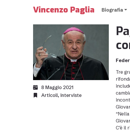
Vincenzo Paglia
Biografia
Pa
co
Feder
Tre gr
rifond
includ
8 Maggio 2021
cambia
Articoli
,
interviste
incont
Giovan
“Nella
Giovan
C’è il