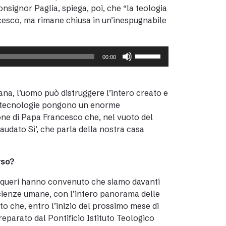
onsignor Paglia, spiega, poi, che “la teologia
ncesco, ma rimane chiusa in un’inespugnabile
Usa
00:00
i
tasti
freccia
ana, l’uomo può distruggere l’intero creato e
su/giù
ove tecnologie pongono un enorme
per
zione di Papa Francesco che, nel vuoto del
aumentare
Laudato Sì’, che parla della nostra casa
o
diminuire
rso?
il
volume.
Sequeri hanno convenuto che siamo davanti
scienze umane, con l’intero panorama delle
o che, entro l’inizio del prossimo mese di
preparato dal Pontificio Istituto Teologico