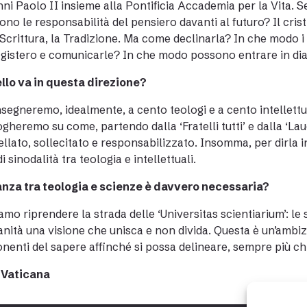
ni Paolo II insieme alla Pontificia Accademia per la Vita. 
sono le responsabilità del pensiero davanti al futuro? Il cri
Scrittura, la Tradizione. Ma come declinarla? In che modo i
gistero e comunicarle? In che modo possono entrare in dia
llo va in questa direzione?
segneremo, idealmente, a cento teologi e a cento intellettu
ogheremo su come, partendo dalla ‘Fratelli tutti’ e dalla ‘Lau
ellato, sollecitato e responsabilizzato. Insomma, per dirla
i sinodalità tra teologia e intellettuali.
anza tra teologia e scienze è davvero necessaria?
mo riprendere la strada delle ‘Universitas scientiarium’: le 
anità una visione che unisca e non divida. Questa è un’ambizi
enti del sapere affinché si possa delineare, sempre più chi
 Vaticana