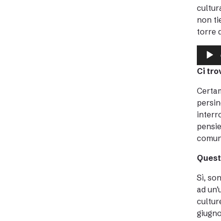
cultur
non ti
torre d
Audio
Player
Ci tr
Certam
persin
interr
pensie
comune
Quest
Sì, so
ad un’
cultur
giugno