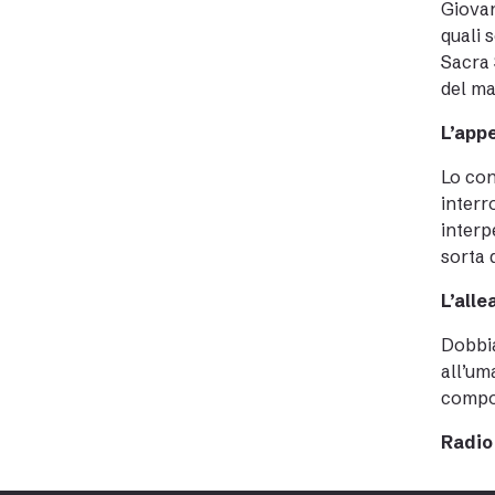
Giovan
quali 
Sacra 
del ma
L’appe
Lo con
interr
interp
sorta d
L’alle
Dobbia
all’um
compon
Radio