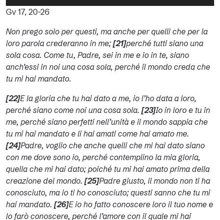
Player
Gv 17, 20-26
Non prego solo per questi, ma anche per quelli che per la
loro parola crederanno in me;
[21]
perché tutti siano una
sola cosa. Come tu, Padre, sei in me e io in te, siano
anch’essi in noi una cosa sola, perché il mondo creda che
tu mi hai mandato.
[22]
E la gloria che tu hai dato a me, io l’ho data a loro,
perché siano come noi una cosa sola.
[23]
Io in loro e tu in
me, perché siano perfetti nell’unità e il mondo sappia che
tu mi hai mandato e li hai amati come hai amato me.
[24]
Padre, voglio che anche quelli che mi hai dato siano
con me dove sono io, perché contemplino la mia gloria,
quella che mi hai dato; poiché tu mi hai amato prima della
creazione del mondo.
[25]
Padre giusto, il mondo non ti ha
conosciuto, ma io ti ho conosciuto; questi sanno che tu mi
hai mandato.
[26]
E io ho fatto conoscere loro il tuo nome e
lo farò conoscere, perché l’amore con il quale mi hai