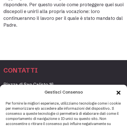
rispondere. Per questo vuole come proteggere quei suoi
discepoli e unirli alla propria vocazione: loro
continueranno il lavoro per il quale è stato mandato dal
Padre.
CONTATTI
Piazza di San Calisto 16,
00153 Roma, Italia
Gestisci Consenso
www.fondazioneetagrande.org
Per fornire le migliori esperienze, utilizziamo tecnologie come i cookie
per memorizzare e/o accedere alle informazioni del dispositivo. Il
consenso a queste tecnologie ci permetterà di elaborare dati come il
comportamento di navigazione o ID unici su questo sito. Non
SEGRETERIA
acconsentire o ritirare il consenso può influire negativamente su