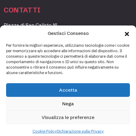
CONTATTI
Piazza di San Calisto 16,
00153 Roma, Italia
Gestisci Consenso
www.fondazioneetagrande.org
Per fornire le migliori esperienze, utilizziamo tecnologie come i cookie
per memorizzare e/o accedere alle informazioni del dispositivo. Il
consenso a queste tecnologie ci permetterà di elaborare dati come il
comportamento di navigazione o ID unici su questo sito. Non
SEGRETERIA
acconsentire o ritirare il consenso può influire negativamente su
alcune caratteristiche e funzioni.
+39 06 69887184
info@fondazioneetagrande.it
Accetta
Carlotta Tani, Paolo Mancinelli
Nega
Visualizza le preferenze
Cookie policy
Privacy policy
Cookie Policy
Dichiarazione sulla Privacy