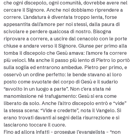
che ogni discepolo, ogni comunità, dovrebbe avere nel
cercare il Signore. Anche noi dobbiamo riprendere a
correre. L’andatura è diventata troppo lenta, forse
appesantita dall’amore per noi stessi, dalla paura di
scivolare e perdere qualcosa di nostro. Bisogna
riprovare a correre, a uscire dal cenacolo con le porte
chiuse e andare verso il Signore. Giunse per primo alla
tomba il discepolo che Gesù amava: l’amore fa correre
più veloci. Ma anche il passo più lento di Pietro lo portò
sulla soglia ed entrarono ambedue. Pietro per primo, e
osservò un ordine perfetto: le bende stavano al loro
posto come svuotate del corpo di Gesù e il sudario
“avvolto in un luogo a parte”. Non c’era stata né
manomissione né trafugamento: Gesù si era come
liberato da solo. Anche l’altro discepolo entrò e “vide”
la stessa scena: “Vide e credette”, nota il Vangelo. Si
erano trovati davanti ai segni della risurrezione e si
lasciarono toccare il cuore.
Fino ad allora infatti – prosegue l’evangelista – “non