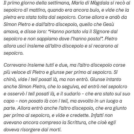
Il primo giorno della settimana, Maria di Màgdala si recò al
sepolcro di mattino, quando era ancora buio, e vide che la
pietra era stata tolta dal sepolcro. Corse allora e andò da
Simon Pietro e dall’altro discepolo, quello che Gesù
amava, e disse loro: “Hanno portato via il Signore dal
sepolcro e non sappiamo dove l’hanno posto!”. Pietro
allora uscì insieme all’altro discepolo e si recarono al
sepolcro.
Correvano insieme tutti e due, ma l’altro discepolo corse
più veloce di Pietro e giunse per primo al sepolcro. Si
chinò, vide i teli posati là, ma non entrò. Giunse intanto
anche Simon Pietro, che lo seguiva, ed entrò nel sepolcro
e osservò i teli posati là, e il sudario – che era stato sul suo
capo – non posato là con i teli, ma avvolto in un luogo a
parte. Allora entrò anche l’altro discepolo, che era giunto
per primo al sepolcro, e vide e credette. Infatti non
avevano ancora compreso la Scrittura, che cioè egli
doveva risorgere dai morti.